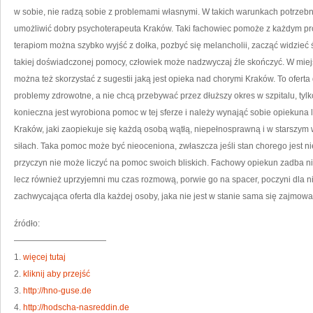
w sobie, nie radzą sobie z problemami własnymi. W takich warunkach potrzeb
umożliwić dobry psychoterapeuta Kraków. Taki fachowiec pomoże z każdym pr
terapiom można szybko wyjść z dołka, pozbyć się melancholii, zacząć widzieć 
takiej doświadczonej pomocy, człowiek może nadzwyczaj źle skończyć. W miejs
można też skorzystać z sugestii jaką jest opieka nad chorymi Kraków. To oferta
problemy zdrowotne, a nie chcą przebywać przez dłuższy okres w szpitalu, t
konieczna jest wyrobiona pomoc w tej sferze i należy wynająć sobie opiekuna l
Kraków, jaki zaopiekuje się każdą osobą wątłą, niepełnosprawną i w starszym w
siłach. Taka pomoc może być nieoceniona, zwłaszcza jeśli stan chorego jest n
przyczyn nie może liczyć na pomoc swoich bliskich. Fachowy opiekun zadba n
lecz również uprzyjemni mu czas rozmową, porwie go na spacer, poczyni dla n
zachwycająca oferta dla każdej osoby, jaka nie jest w stanie sama się zajmowa
źródło:
———————————
1.
więcej tutaj
2.
kliknij aby przejść
3.
http://hno-guse.de
4.
http://hodscha-nasreddin.de