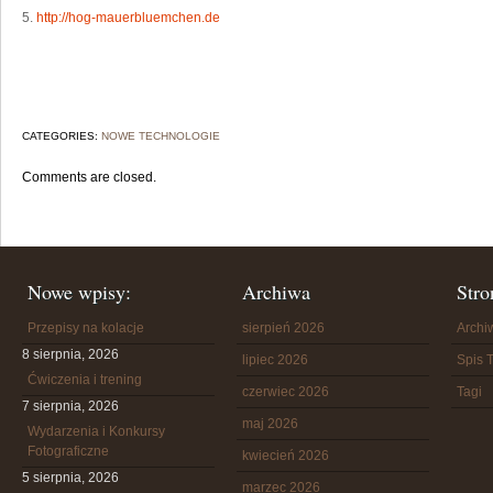
5.
http://hog-mauerbluemchen.de
CATEGORIES:
NOWE TECHNOLOGIE
Comments are closed.
Nowe wpisy:
Archiwa
Stro
Przepisy na kolacje
sierpień 2026
Arch
8 sierpnia, 2026
lipiec 2026
Spis T
Ćwiczenia i trening
czerwiec 2026
Tagi
7 sierpnia, 2026
maj 2026
Wydarzenia i Konkursy
Fotograficzne
kwiecień 2026
5 sierpnia, 2026
marzec 2026