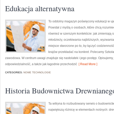
Edukacja alternatywna
To oddolny magazyn poświęcony edukacji w uję
Powstał z myślą o osobach, które chcą rozumieć sz
również w szerszym kontekście: jak zmieniają si
młodzieży, oczekiwania najbliższych, wyzwania 
miejsce stworzone po to, by łączyć codzienność 
krajów przekładać na konkret. Polecamy Szkoł
zawodowa. W centrum uwagi znajduje się nastolatek i jego postęp. Opisujemy,
odpowiedzialność, a także jak łagodnie przechodzić
[ Read More ]
CATEGORIES:
NOWE TECHNOLOGIE
Historia Budownictwa Drewnianeg
Ta witryna to rozbudowany serwis o budownictw
największą różnicę w elementach nośnych: drew