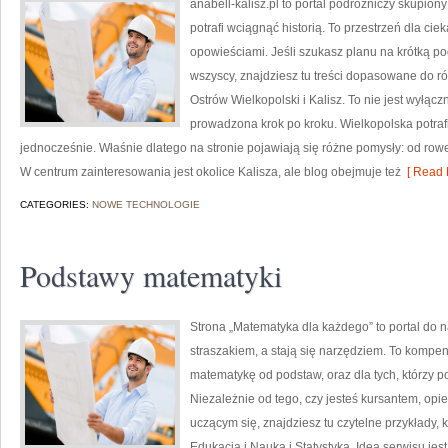
anabell-kalisz.pl to portal podróżniczy skupion
potrafi wciągnąć historią. To przestrzeń dla ci
opowieściami. Jeśli szukasz planu na krótką po
wszyscy, znajdziesz tu treści dopasowane do r
Ostrów Wielkopolski i Kalisz. To nie jest wyłączn
prowadzona krok po kroku. Wielkopolska potraf
jednocześnie. Właśnie dlatego na stronie pojawiają się różne pomysły: od r
W centrum zainteresowania jest okolice Kalisza, ale blog obejmuje też
[ Read 
CATEGORIES:
NOWE TECHNOLOGIE
Podstawy matematyki
Strona „Matematyka dla każdego” to portal do na
straszakiem, a stają się narzędziem. To kompen
matematykę od podstaw, oraz dla tych, którzy p
Niezależnie od tego, czy jesteś kursantem, op
uczącym się, znajdziesz tu czytelne przykłady,
Edukacja i Nauka i Statystyka. Ideą serwisu jes