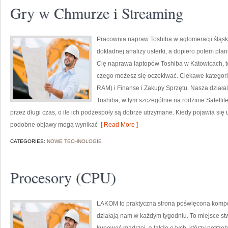
Gry w Chmurze i Streaming
Pracownia napraw Toshiba w aglomeracji śląski
dokładnej analizy usterki, a dopiero potem plan
Cię naprawa laptopów Toshiba w Katowicach, t
czego możesz się oczekiwać. Ciekawe kategor
RAM) i Finanse i Zakupy Sprzętu. Nasza działa
Toshiba, w tym szczególnie na rodzinie Satellit
przez długi czas, o ile ich podzespoły są dobrze utrzymane. Kiedy pojawia się u
podobne objawy mogą wynikać
[ Read More ]
CATEGORIES:
NOWE TECHNOLOGIE
Procesory (CPU)
LAKOM to praktyczna strona poświęcona kompo
działają nam w każdym tygodniu. To miejsce st