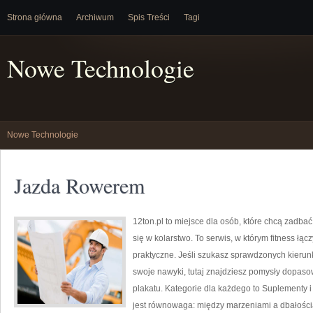
Strona główna
Archiwum
Spis Treści
Tagi
Nowe Technologie
Nowe Technologie
Jazda Rowerem
12ton.pl to miejsce dla osób, które chcą zadba
się w kolarstwo. To serwis, w którym fitness łąc
praktyczne. Jeśli szukasz sprawdzonych kieru
swoje nawyki, tutaj znajdziesz pomysły dopaso
plakatu. Kategorie dla każdego to Suplementy i
jest równowaga: między marzeniami a dbałośc