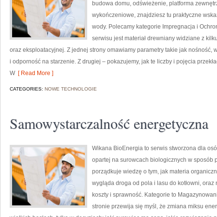
budowa domu, odświeżenie, platforma zewnętrz
wykończeniowe, znajdziesz tu praktyczne wska
wody. Polecamy kategorie Impregnacja i Ochr
serwisu jest materiał drewniany widziane z kilk
oraz eksploatacyjnej. Z jednej strony omawiamy parametry takie jak nośność, 
i odporność na starzenie. Z drugiej – pokazujemy, jak te liczby i pojęcia przek
W
[ Read More ]
CATEGORIES:
NOWE TECHNOLOGIE
Samowystarczalność energetyczna
Wikana BioEnergia to serwis stworzona dla osób
opartej na surowcach biologicznych w sposób p
porządkuje wiedzę o tym, jak materia organiczn
wygląda droga od pola i lasu do kotłowni, ora
koszty i sprawność. Kategorie to Magazynowani
stronie przewija się myśl, że zmiana miksu ene