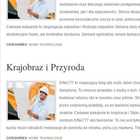
sortowania oraz dlaczego właściwe postępowa
środowiska, jak i dla opłacalności. Strona skupi
pozornie bezużyteczne rzeczy w zysk, jednocz
Ciekawe kategorie to Segregacja odpadów i Rodzaje odpadów. Główną ideą makme
abstrakcyjne hasło, ale konkretne działania. Zamiast ogólników, serwis tłumac
CATEGORIES:
NOWE TECHNOLOGIE
Krajobraz i Przyroda
Elfiki777 to inspirujący blog dla osób, które ch
świadomy. To miejsce powstało z myślą o tych, k
budować własny styl w rysunku oraz piśmie. St
przez codzienną praktykę, aż po bardziej wym
znaków. Ciekawe kategorie to Inspiracje i Styl
centrum Elfiki777 stoi tworzenie. To nie jest tyl
każdy może odnaleźć motywację do powrotu do ołówka, pióra czy markera. Tr
CATEGORIES:
NOWE TECHNOLOGIE