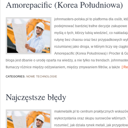
Amorepacific (Korea Południowa)
johnmasters-polska.pl to platforma dla osób, kt
podejmować bardziej trafne decyzje zakupowe 
myślą o tych, którzy lubią wiedzieć, co nakładają
rutynę bez chaosu oraz bez przypadkowych wybo
rozumianej jako droga, w którym liczy się ciągł
Amorepacific (Korea Południowa) i Procter &
bloga jest dbanie o urodę oparta na wiedzy, a nie tylko na trendach. johnmas
tłumaczy różnice między odżywianiem, między zmywaniem filtrów, a także
[ Re
CATEGORIES:
NOWE TECHNOLOGIE
Najczęstsze błędy
makmetalik.pl to centrum praktycznych wska
wykorzystania oraz skupu surowców wtórnych. To 
rozumieć, jak działa rynek metali, jak przygot