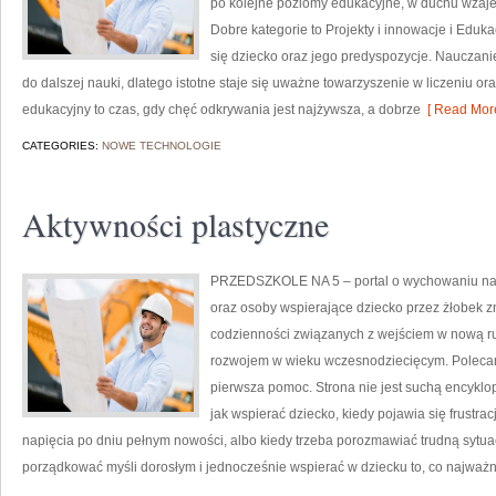
po kolejne poziomy edukacyjne, w duchu wzaje
Dobre kategorie to Projekty i innowacje i Eduk
się dziecko oraz jego predyspozycje. Nauczani
do dalszej nauki, dlatego istotne staje się uważne towarzyszenie w liczeniu o
edukacyjny to czas, gdy chęć odkrywania jest najżywsza, a dobrze
[ Read More
CATEGORIES:
NOWE TECHNOLOGIE
Aktywności plastyczne
PRZEDSZKOLE NA 5 – portal o wychowaniu naj
oraz osoby wspierające dziecko przez żłobek z
codzienności związanych z wejściem w nową ru
rozwojem w wieku wczesnodziecięcym. Poleca
pierwsza pomoc. Strona nie jest suchą encyklo
jak wspierać dziecko, kiedy pojawia się frustr
napięcia po dniu pełnym nowości, albo kiedy trzeba porozmawiać trudną sytuac
porządkować myśli dorosłym i jednocześnie wspierać w dziecku to, co najważn