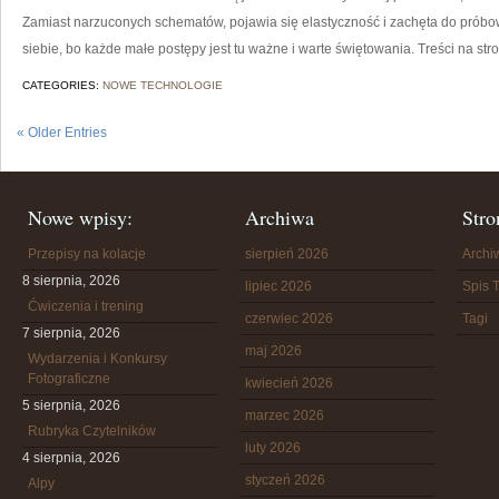
Zamiast narzuconych schematów, pojawia się elastyczność i zachęta do prób
siebie, bo każde małe postępy jest tu ważne i warte świętowania. Treści na str
CATEGORIES:
NOWE TECHNOLOGIE
« Older Entries
Nowe wpisy:
Archiwa
Stro
Przepisy na kolacje
sierpień 2026
Arch
8 sierpnia, 2026
lipiec 2026
Spis T
Ćwiczenia i trening
czerwiec 2026
Tagi
7 sierpnia, 2026
maj 2026
Wydarzenia i Konkursy
Fotograficzne
kwiecień 2026
5 sierpnia, 2026
marzec 2026
Rubryka Czytelników
luty 2026
4 sierpnia, 2026
styczeń 2026
Alpy