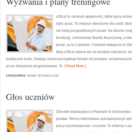
Wyzwania i plany treningowe
o2fit.pl to centrum aktywności, które łączy doś
stylu życia. To miejsce stworzone dla osób, kt
nie lubią przypadkowych porad. Na stronie znaj
kondycję, zredukować tkankę tłuszczową, a t
presji, za to z planem. Ciekawe kategorie to Odc
Idea o2fit.pl opiera się na prostym założeniu: k
praktyczne kroki. Dlatego serwis porządkuje tematy od podstaw: od pierwszy
aż po świadome progresowanie. To
[ Read More ]
CATEGORIES:
NOWE TECHNOLOGIE
Głos uczniów
Ośrodek edukacyjna w Popowie to środowisko, 
postaw. Strona internetowa szkolapopow.pl opi
pracy wychowawców i uczniów. To historia o po