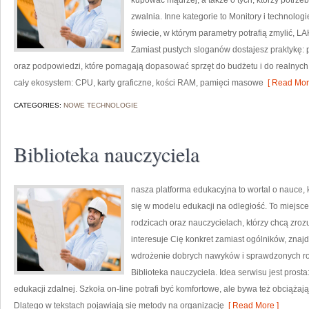
kupować mądrzej, a także o tych, którzy potrze
zwalnia. Inne kategorie to Monitory i technolog
świecie, w którym parametry potrafią zmylić, L
Zamiast pustych sloganów dostajesz praktykę: 
oraz podpowiedzi, które pomagają dopasować sprzęt do budżetu i do realnych 
cały ekosystem: CPU, karty graficzne, kości RAM, pamięci masowe
[ Read Mor
CATEGORIES:
NOWE TECHNOLOGIE
Biblioteka nauczyciela
nasza platforma edukacyjna to wortal o nauce, 
się w modelu edukacji na odległość. To miejsce
rodzicach oraz nauczycielach, którzy chcą zroz
interesuje Cię konkret zamiast ogólników, znajd
wdrożenie dobrych nawyków i sprawdzonych roz
Biblioteka nauczyciela. Idea serwisu jest prost
edukacji zdalnej. Szkoła on-line potrafi być komfortowe, ale bywa też obciążaj
Dlatego w tekstach pojawiają się metody na organizację
[ Read More ]