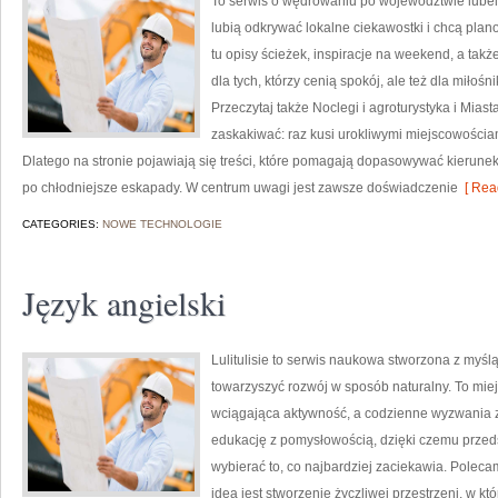
To serwis o wędrowaniu po województwie lubels
lubią odkrywać lokalne ciekawostki i chcą pla
tu opisy ścieżek, inspiracje na weekend, a tak
dla tych, którzy cenią spokój, ale też dla miłośn
Przeczytaj także Noclegi i agroturystyka i Miast
zaskakiwać: raz kusi urokliwymi miejscowościa
Dlatego na stronie pojawiają się treści, które pomagają dopasowywać kierunek 
po chłodniejsze eskapady. W centrum uwagi jest zawsze doświadczenie
[ Rea
CATEGORIES:
NOWE TECHNOLOGIE
Język angielski
Lulitulisie to serwis naukowa stworzona z myślą
towarzyszyć rozwój w sposób naturalny. To mie
wciągająca aktywność, a codzienne wyzwania za
edukację z pomysłowością, dzięki czemu przeds
wybierać to, co najbardziej zaciekawia. Polec
ideą jest stworzenie życzliwej przestrzeni, w k