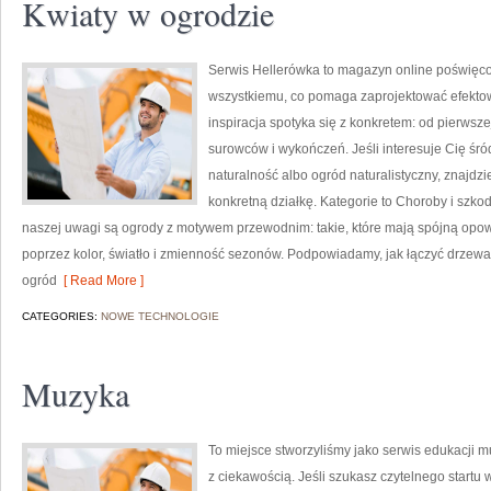
Kwiaty w ogrodzie
Serwis Hellerówka to magazyn online poświęco
wszystkiemu, co pomaga zaprojektować efekto
inspiracja spotyka się z konkretem: od pierwsze
surowców i wykończeń. Jeśli interesuje Cię śr
naturalność albo ogród naturalistyczny, znajdzie
konkretną działkę. Kategorie to Choroby i szko
naszej uwagi są ogrody z motywem przewodnim: takie, które mają spójną opow
poprzez kolor, światło i zmienność sezonów. Podpowiadamy, jak łączyć drzewa
ogród
[ Read More ]
CATEGORIES:
NOWE TECHNOLOGIE
Muzyka
To miejsce stworzyliśmy jako serwis edukacji 
z ciekawością. Jeśli szukasz czytelnego start