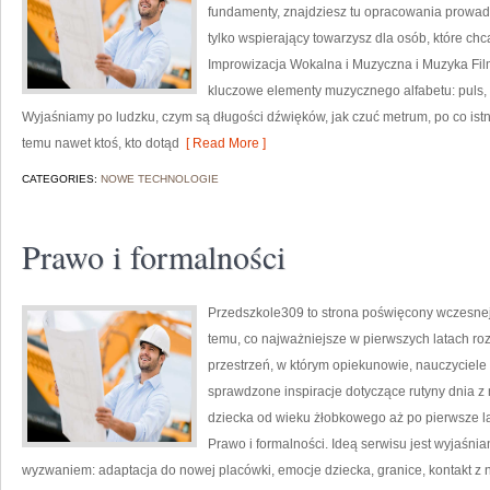
fundamenty, znajdziesz tu opracowania prowadzą
tylko wspierający towarzysz dla osób, które ch
Improwizacja Wokalna i Muzyczna i Muzyka Fil
kluczowe elementy muzycznego alfabetu: puls, 
Wyjaśniamy po ludzku, czym są długości dźwięków, jak czuć metrum, po co istnie
temu nawet ktoś, kto dotąd
[ Read More ]
CATEGORIES:
NOWE TECHNOLOGIE
Prawo i formalności
Przedszkole309 to strona poświęcony wczesnej
temu, co najważniejsze w pierwszych latach ro
przestrzeń, w którym opiekunowie, nauczyciele 
sprawdzone inspiracje dotyczące rutyny dnia z
dziecka od wieku żłobkowego aż po pierwsze lat
Prawo i formalności. Ideą serwisu jest wyjaśnian
wyzwaniem: adaptacja do nowej placówki, emocje dziecka, granice, kontakt z 