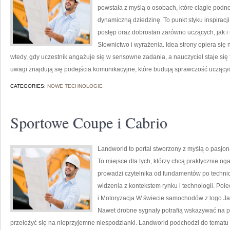
powstała z myślą o osobach, które ciągle podno
dynamiczną dziedzinę. To punkt styku inspiracji
postęp oraz dobrostan zarówno uczących, jak i 
Słownictwo i wyrażenia. Idea strony opiera się n
wtedy, gdy uczestnik angażuje się w sensowne zadania, a nauczyciel staje się
uwagi znajdują się podejścia komunikacyjne, które budują sprawczość uczący
CATEGORIES:
NOWE TECHNOLOGIE
Sportowe Coupe i Cabrio
Landworld to portal stworzony z myślą o pasjo
To miejsce dla tych, którzy chcą praktycznie og
prowadzi czytelnika od fundamentów po techni
widzenia z kontekstem rynku i technologii. Polec
i Motoryzacja W świecie samochodów z logo Jag
Nawet drobne sygnały potrafią wskazywać na 
przełożyć się na nieprzyjemne niespodzianki. Landworld podchodzi do tematu 