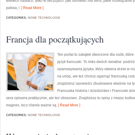
wielkich hasłach, tylko w decyzjach: jaki surowiec ma sens, jakie rozwiązanie p
paliwa, i
[ Read More ]
CATEGORIES:
NOWE TECHNOLOGIE
Francja dla początkujących
Ten portal to zakątek stworzone dla osób, które
język francuski. To miks dwóch światów: podró
opanowywania języka, który otwiera drzwi w r
na urlop, ale też chcesz ogarnąć francuską cod
znajdziesz opowieści zbudowane właśnie na ty
Francuska historia i dziedzictwo i Francuski dzie
sera opisana praktycznie, ale też obrazowo. Znajdziesz tu opisy z miejsc kulto
magnes, lecz równie ważne są
[ Read More ]
CATEGORIES:
NOWE TECHNOLOGIE