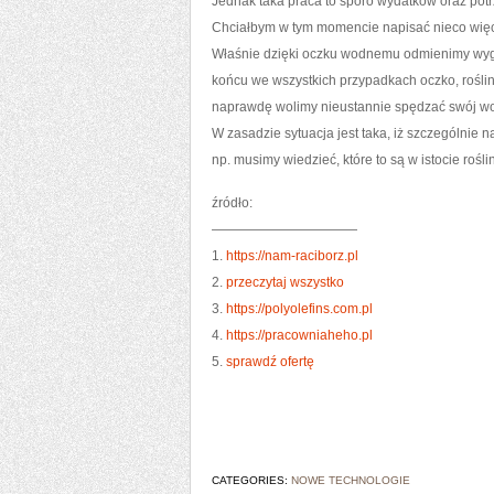
Jednak taka praca to sporo wydatków oraz potr
Chciałbym w tym momencie napisać nieco więc
Właśnie dzięki oczku wodnemu odmienimy wygl
końcu we wszystkich przypadkach oczko, roślin
naprawdę wolimy nieustannie spędzać swój wol
W zasadzie sytuacja jest taka, iż szczególnie
np. musimy wiedzieć, które to są w istocie rośli
źródło:
———————————
1.
https://nam-raciborz.pl
2.
przeczytaj wszystko
3.
https://polyolefins.com.pl
4.
https://pracowniaheho.pl
5.
sprawdź ofertę
CATEGORIES:
NOWE TECHNOLOGIE