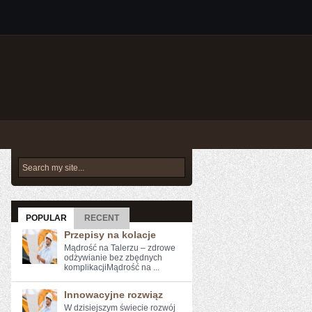
POPULAR
RECENT
Przepisy na kolacje
Mądrość na Talerzu – zdrowe
odżywianie bez zbędnych
komplikacjiMądrość na ...
Innowacyjne rozwiąz
W dzisiejszym świecie rozwój