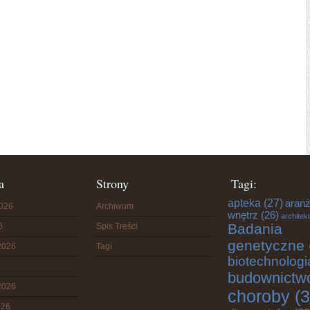
a
Strony
Tagi:
apteka
(27)
aranż
2026
Archiwum
wnętrz
(26)
architek
Badania
6
Spis Treści
genetyczne
2026
Tagi
biotechnologi
budownictw
2026
choroby
(3
026