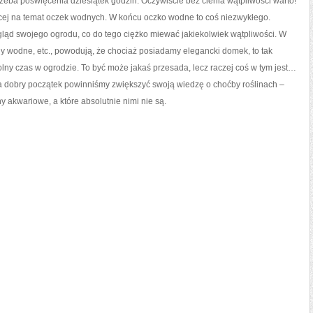
zeba poświęcenia dziesiątek godzin. Oczywiście bez cienia wątpliwości warto!
ej na temat oczek wodnych. W końcu oczko wodne to coś niezwykłego.
ąd swojego ogrodu, co do tego ciężko miewać jakiekolwiek wątpliwości. W
y wodne, etc., powodują, że chociaż posiadamy elegancki domek, to tak
ny czas w ogrodzie. To być może jakaś przesada, lecz raczej coś w tym jest…
 na dobry początek powinniśmy zwiększyć swoją wiedzę o choćby roślinach –
ny akwariowe, a które absolutnie nimi nie są.