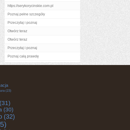
https://serykorycinskie.com.pl
Poznaj pełne szczegóły
Przeczytaj i poznaj
Otwórz teraz
Otwórz teraz
Przeczytaj i poznaj
Poznaj całą prawdę
acja
tura
(23)
(31)
a
(30)
o
(32)
5)