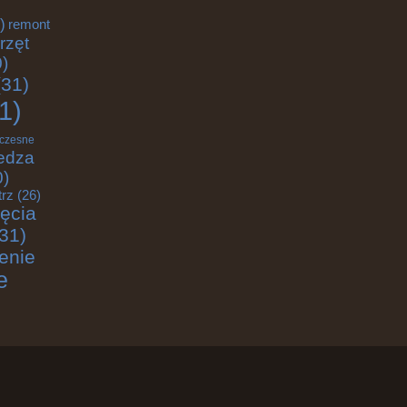
)
remont
rzęt
)
31)
1)
czesne
edza
0)
trz
(26)
jęcia
31)
enie
e