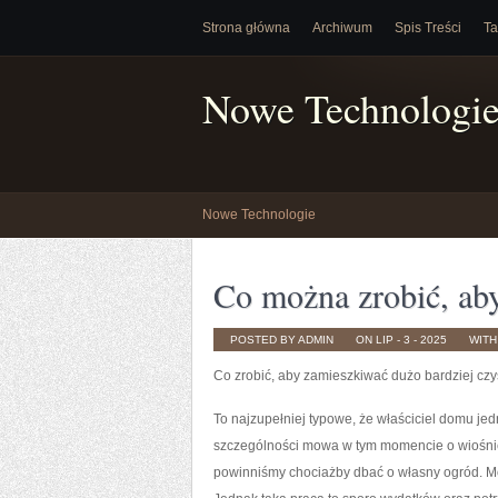
Strona główna
Archiwum
Spis Treści
Ta
Nowe Technologi
Nowe Technologie
Co można zrobić, aby
POSTED BY ADMIN
ON LIP - 3 - 2025
WIT
Co zrobić, aby zamieszkiwać dużo bardziej czy
To najzupełniej typowe, że właściciel domu j
szczególności mowa w tym momencie o wiośnie i 
powinniśmy chociażby dbać o własny ogród. Mo