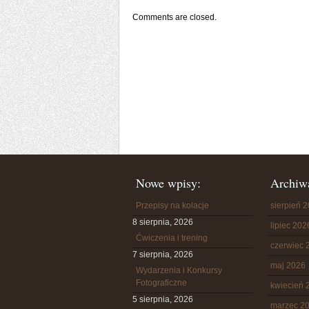
Comments are closed.
Nowe wpisy:
Archiw
Przepisy na kolacje
sierpień 
8 sierpnia, 2026
lipiec 202
Ćwiczenia i trening
czerwiec 
7 sierpnia, 2026
maj 2026
Wydarzenia i Konkursy
Fotograficzne
kwiecień 
5 sierpnia, 2026
marzec 2