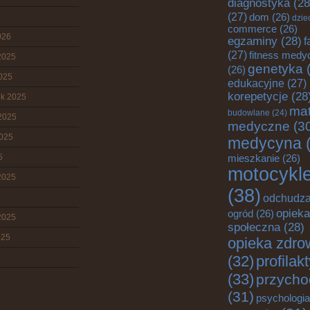
diagnostyka
(28
(27)
dom
(26)
dzie
commerce
(26)
026
egzaminy
(28)
f
(27)
fitness medy
2025
genetyka
(
(26)
2025
edukacyjne
(27)
korepetycje
(28
ik 2025
mat
budowlane
(24)
2025
medyczne
(3
2025
medycyna
(
5
mieszkanie
(26)
motocykl
2025
(38)
odchudza
opieka
ogród
(26)
2025
społeczna
(28)
025
opieka zdro
(32)
profilak
(33)
przycho
(31)
psychologia