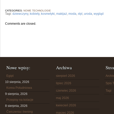
CATEGORIES:
NOWE TECHNOLOGIE
Tagi:
dziewczyny
,
kobiety
,
kosmetyki
,
makijaż
,
moda
,
styl
,
uroda
,
wygląd
Comments are closed.
Nowe wpisy:
Archiwa
Stro
Egipt
sierpień 2026
Arch
10 sierpnia, 2026
lipiec 2026
Spis T
Korea Południowa
czerwiec 2026
Tagi
9 sierpnia, 2026
maj 2026
Przepisy na kolacje
kwiecień 2026
8 sierpnia, 2026
Ćwiczenia i trening
marzec 2026