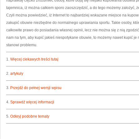
naprawdę ciężko zrozumieć osoby, które boją się niejako kupowania obuwia pr
tajemnica, iż można całkiem sporo zaoszczędzić, a do tego możemy założyć, ż
Czyli można powiedzieć, iż Internet to najbardziej wskazane miejsce na kupowa
zakupić obuwie niezbędne do normalnego uprawiania sportu. Takie osoby, któ
całkowite prawo do posiadania własnej opinii, lecz nie można się z nią zgodzić
nam na tym, aby kupić jakieś niespotykane obuwie, to możemy nawet kupić je 
stanowi problemu.
1.
Więcej ciekawych treści tutaj
2.
artykuly
3.
Przejdź do pełnej wersji wpisu
4.
Sprawdź więcej informacji
5.
Odkryj podobne tematy