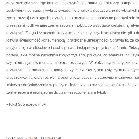
dotyczące codziennego komfortu, jak wybór smartfona, aparatu czy laptopa do 
zestawienia pomagają wybrać świadomie produkty dopasowane do własnych pot
życia i rozwoju w blogach pozwalają na poznanie sposobów na poprawienie kon
przestrzeni i odkrywanie zainteresowań i hobby, co wzbogaca codzienną ruty
rozwiązań. Z tego też powodu korzystanie z tematycznych serwisów nie tylko do
rozwija świadomość konsumencką i praktyczne umiejętności. Sprawia to, że co
przyjemne, a wartościowe treści są łatwo dostępne w przystępnej formie. Tekst
porady, jakie można natychmiast wykorzystać w praktyce, co zwiększa ich uży
czy informacjami w mediach społecznościowych. W efekcie systematyczne prz
rozwiązania i produkty, co pomaga utrzymać zdrowie, dom i styl życia na opt
przeszukiwania wielu różnych źródeł, a równocześnie zapewnia możliwość nauki
faktyczne doświadczenia w praktyce. Jeden z tego rodzaju serwisów można 
zainteresowani mogą sprawdzić zamieszczone tam artykuły.
+Tekst Sponsorowany+
CATEGORIES:
NOWE TECHNOLOGIE