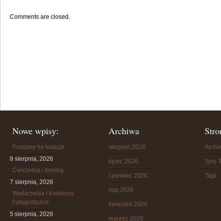
Comments are closed.
Nowe wpisy:
Archiwa
Stro
Przepisy na kolacje
sierpień 2026
Arch
8 sierpnia, 2026
lipiec 2026
Spis T
Ćwiczenia i trening
czerwiec 2026
Tagi
7 sierpnia, 2026
maj 2026
Wydarzenia i Konkursy
Fotograficzne
kwiecień 2026
5 sierpnia, 2026
marzec 2026