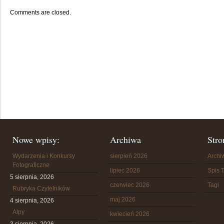
Comments are closed.
Nowe wpisy:
Archiwa
Stro
Wydarzenia i Konkursy
sierpień 2026
Arch
Fotograficzne
lipiec 2026
Spis T
5 sierpnia, 2026
czerwiec 2026
Tagi
Rubryka Czytelników
maj 2026
4 sierpnia, 2026
Alpy
kwiecień 2026