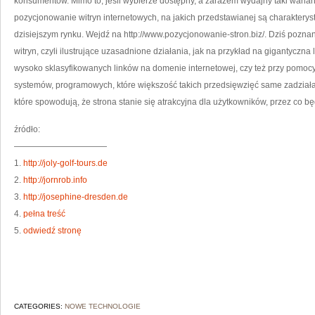
konsumentów. Mimo to, jeśli wybierze dostępny, a zarazem wydajny taki warian
pozycjonowanie witryn internetowych, na jakich przedstawianej są charakteryst
dzisiejszym rynku. Wejdź na http://www.pozycjonowanie-stron.biz/. Dziś poz
witryn, czyli ilustrujące uzasadnione działania, jak na przykład na gigantyczn
wysoko sklasyfikowanych linków na domenie internetowej, czy też przy pomocy
systemów, programowych, które większość takich przedsięwzięć same zadział
które spowodują, że strona stanie się atrakcyjna dla użytkowników, przez co bę
źródło:
———————————
1.
http://joly-golf-tours.de
2.
http://jornrob.info
3.
http://josephine-dresden.de
4.
pełna treść
5.
odwiedź stronę
CATEGORIES:
NOWE TECHNOLOGIE