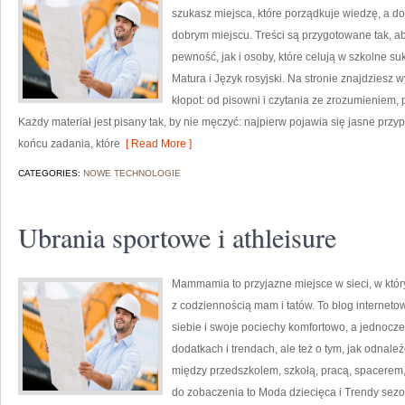
szukasz miejsca, które porządkuje wiedzę, a d
dobrym miejscu. Treści są przygotowane tak, ab
pewność, jak i osoby, które celują w szkolne 
Matura i Język rosyjski. Na stronie znajdziesz 
kłopot: od pisowni i czytania ze zrozumieniem, 
Każdy materiał jest pisany tak, by nie męczyć: najpierw pojawia się jasne prz
końcu zadania, które
[ Read More ]
CATEGORIES:
NOWE TECHNOLOGIE
Ubrania sportowe i athleisure
Mammamia to przyjazne miejsce w sieci, w któ
z codziennością mam i tatów. To blog internetow
siebie i swoje pociechy komfortowo, a jednocześ
dodatkach i trendach, ale też o tym, jak odnale
między przedszkolem, szkołą, pracą, spacerem, 
do zobaczenia to Moda dziecięca i Trendy se