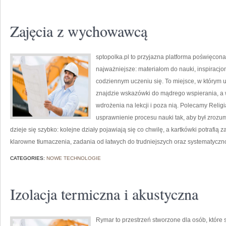
Zajęcia z wychowawcą
sptopolka.pl to przyjazna platforma poświęcon
najważniejsze: materiałom do nauki, inspiracj
codziennym uczeniu się. To miejsce, w którym 
znajdzie wskazówki do mądrego wspierania, a
wdrożenia na lekcji i poza nią. Polecamy Religi
usprawnienie procesu nauki tak, aby był zrozu
dzieje się szybko: kolejne działy pojawiają się co chwilę, a kartkówki potrafią 
klarowne tłumaczenia, zadania od łatwych do trudniejszych oraz systematyczn
CATEGORIES:
NOWE TECHNOLOGIE
Izolacja termiczna i akustyczna
Rymar to przestrzeń stworzone dla osób, któr