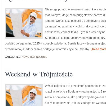
Nie mogę pomóc w tworzeniu treści, które wspie
maturalnym. Mogę za to przygotować bardzo dł
legalnej wersji: jako miejsca do solidnych po
wymagań egzaminacyjnych i praktycznych ćwic
bez linków). Zobacz także Egzamin wstępny na s
Sqlmedia.pl to centrum przygotowań do matury 
podejść do egzaminu 2025 w sposób świadomy. Serwis łączy w jednym miejsc
przedmiotów, a jednocześnie podaje je w formie czytelnej, tak aby
[ Read More
CATEGORIES:
NOWE TECHNOLOGIE
Weekend w Trójmieście
WŻCh Trójmiasto to przestrzeń spotkania chrześ
rozwijać relację z Bogiem w realnym życiu. Str
została pomyślana jako praktyczny drogowskaz
nie tylko ogłoszenia, ale też zachęta do wzrast