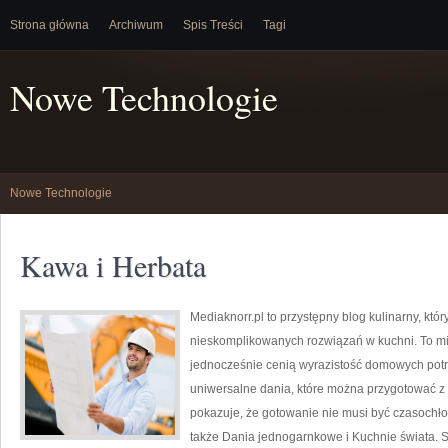
Strona główna
Archiwum
Spis Treści
Tagi
Nowe Technologie
Nowe Technologie
Kawa i Herbata
Mediaknorr.pl to przystępny blog kulinarny, kt
nieskomplikowanych rozwiązań w kuchni. To mie
jednocześnie cenią wyrazistość domowych potra
uniwersalne dania, które można przygotować z
pokazuje, że gotowanie nie musi być czasochło
także Dania jednogarnkowe i Kuchnie świata. Se