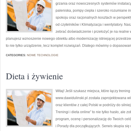
grzania oraz nowoczesnych systemów instalacy
paleniska, pompy ciepła i szeroko rozumiane in
spokoju oraz racjonalnych kosztach w perspekty
od czytelników i Klimatyzacja i wentylatory. Na
zebrać doświadczenie i przełożyć je na realne
planujesz wznoszenie nowego obiektu albo modernizację istniejącej przestrzeni,
to nie tylko urządzenie, lecz komplet rozwiązań. Dlatego mówimy o dopasowani
CATEGORIES:
NOWE TECHNOLOGIE
Dieta i żywienie
Witaj! Jeśli szukasz miejsca, które łączy trenin
www.dawidulinski.pl została zaprojektowana wła
oraz klientów z całej Polski w podróży do silnie
Treningi i dieta online” to nie tylko hasło, ale 
program, ocenę i personalizację do Twoich cel
i Porady dla początkujących. Serwis skupia się