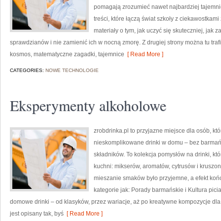
pomagają zrozumieć nawet najbardziej tajemni
treści, które łączą świat szkoły z ciekawostkami
materiały o tym, jak uczyć się skuteczniej, ja
sprawdzianów i nie zamienić ich w nocną zmorę. Z drugiej strony można tu trafi
kosmos, matematyczne zagadki, tajemnice
[ Read More ]
CATEGORIES:
NOWE TECHNOLOGIE
Eksperymenty alkoholowe
zrobdrinka.pl to przyjazne miejsce dla osób, k
nieskomplikowane drinki w domu – bez barmańs
składników. To kolekcja pomysłów na drinki, któr
kuchni: mikserów, aromatów, cytrusów i kruszo
mieszanie smaków było przyjemne, a efekt końc
kategorie jak: Porady barmańskie i Kultura pic
domowe drinki – od klasyków, przez wariacje, aż po kreatywne kompozycje dla
jest opisany tak, byś
[ Read More ]