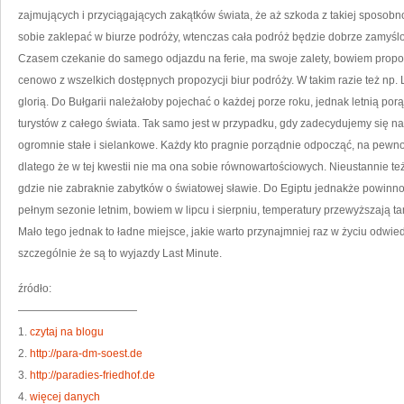
IL
zajmujących i przyciągających zakątków świata, że aż szkoda z takiej sposob
sobie zaklepać w biurze podróży, wtenczas cała podróż będzie dobrze zamyślon
Czasem czekanie do samego odjazdu na ferie, ma swoje zalety, bowiem propoz
cenowo z wszelkich dostępnych propozycji biur podróży. W takim razie też np. 
glorią. Do Bułgarii należałoby pojechać o każdej porze roku, jednak letnią porą
turystów z całego świata. Tak samo jest w przypadku, gdy zadecydujemy się na 
ogromnie stałe i sielankowe. Każdy kto pragnie porządnie odpocząć, na pewno 
dlatego że w tej kwestii nie ma ona sobie równowartościowych. Nieustannie też
gdzie nie zabraknie zabytków o światowej sławie. Do Egiptu jednakże powinno 
pełnym sezonie letnim, bowiem w lipcu i sierpniu, temperatury przewyższają ta
Mało tego jednak to ładne miejsce, jakie warto przynajmniej raz w życiu odwi
szczególnie że są to wyjazdy Last Minute.
źródło:
———————————
1.
czytaj na blogu
2.
http://para-dm-soest.de
3.
http://paradies-friedhof.de
4.
więcej danych