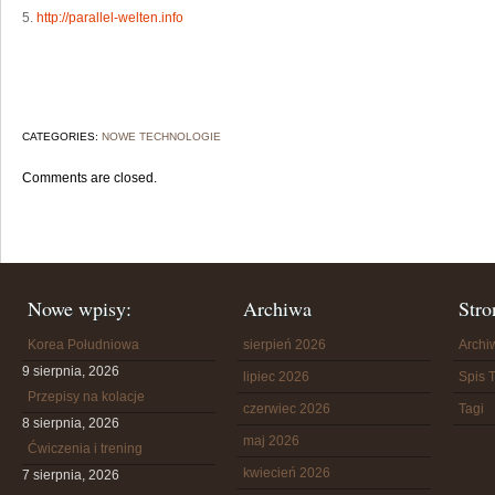
5.
http://parallel-welten.info
CATEGORIES:
NOWE TECHNOLOGIE
Comments are closed.
Nowe wpisy:
Archiwa
Stro
Korea Południowa
sierpień 2026
Arch
9 sierpnia, 2026
lipiec 2026
Spis T
Przepisy na kolacje
czerwiec 2026
Tagi
8 sierpnia, 2026
maj 2026
Ćwiczenia i trening
kwiecień 2026
7 sierpnia, 2026