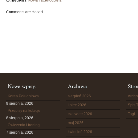
CATEGORIES:
NOWE TECHNOLOGIE
Comments are closed.
Nowe wpisy:
Archiwa
Stro
Korea Południowa
sierpień 2026
Arch
9 sierpnia, 2026
lipiec 2026
Spis T
Przepisy na kolacje
czerwiec 2026
Tagi
8 sierpnia, 2026
maj 2026
Ćwiczenia i trening
kwiecień 2026
7 sierpnia, 2026