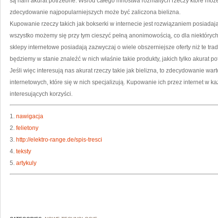
są nam akurat potrzebne. Wśród całego mnóstwa rozmaitych rzeczy które moż
zdecydowanie najpopularniejszych może być zaliczona bielizna.
Kupowanie rzeczy takich jak bokserki w internecie jest rozwiązaniem posiada
wszystko możemy się przy tym cieszyć pełną anonimowością, co dla niektóry
sklepy internetowe posiadają zazwyczaj o wiele obszerniejsze oferty niż te tr
będziemy w stanie znaleźć w nich właśnie takie produkty, jakich tylko akurat p
Jeśli więc interesują nas akurat rzeczy takie jak bielizna, to zdecydowanie war
internetowych, które się w nich specjalizują. Kupowanie ich przez internet w
interesujących korzyści.
1.
nawigacja
2.
felietony
3.
http://elektro-range.de/spis-tresci
4.
teksty
5.
artykuly