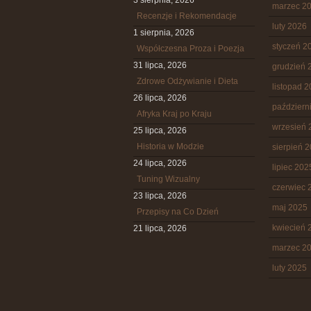
3 sierpnia, 2026
marzec 2
Recenzje i Rekomendacje
luty 2026
1 sierpnia, 2026
styczeń 2
Współczesna Proza i Poezja
31 lipca, 2026
grudzień 
Zdrowe Odżywianie i Dieta
listopad 
26 lipca, 2026
październ
Afryka Kraj po Kraju
wrzesień 
25 lipca, 2026
Historia w Modzie
sierpień 
24 lipca, 2026
lipiec 202
Tuning Wizualny
czerwiec 
23 lipca, 2026
maj 2025
Przepisy na Co Dzień
kwiecień 
21 lipca, 2026
marzec 2
luty 2025