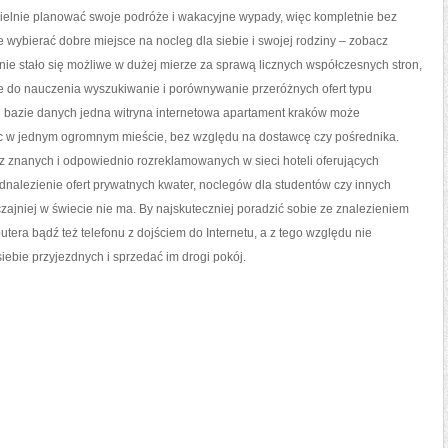
ielnie planować swoje podróże i wakacyjne wypady, więc kompletnie bez
wybierać dobre miejsce na nocleg dla siebie i swojej rodziny – zobacz
e stało się możliwe w dużej mierze za sprawą licznych współczesnych stron,
te do nauczenia wyszukiwanie i porównywanie przeróżnych ofert typu
tej bazie danych jedna witryna internetowa apartament kraków może
c w jednym ogromnym mieście, bez względu na dostawcę czy pośrednika.
o z znanych i odpowiednio rozreklamowanych w sieci hoteli oferujących
dnalezienie ofert prywatnych kwater, noclegów dla studentów czy innych
zajniej w świecie nie ma. By najskuteczniej poradzić sobie ze znalezieniem
utera bądź też telefonu z dojściem do Internetu, a z tego względu nie
iebie przyjezdnych i sprzedać im drogi pokój.