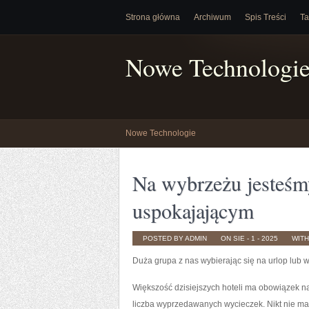
Strona główna
Archiwum
Spis Treści
Ta
Nowe Technologi
Nowe Technologie
Na wybrzeżu jesteśm
uspokajającym
POSTED BY ADMIN
ON SIE - 1 - 2025
WIT
Duża grupa z nas wybierając się na urlop lub
Większość dzisiejszych hoteli ma obowiązek n
liczba wyprzedawanych wycieczek. Nikt nie ma