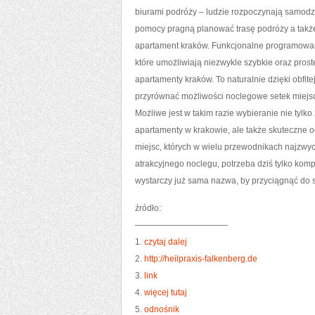
biurami podróży – ludzie rozpoczynają samodz
pomocy pragną planować trasę podróży a także 
apartament kraków. Funkcjonalne programowani
które umożliwiają niezwykle szybkie oraz pros
apartamenty kraków. To naturalnie dzięki obfi
przyrównać możliwości noclegowe setek miejs
Możliwe jest w takim razie wybieranie nie tylk
apartamenty w krakowie, ale także skuteczne o
miejsc, których w wielu przewodnikach najzwyc
atrakcyjnego noclegu, potrzeba dziś tylko komp
wystarczy już sama nazwa, by przyciągnąć do s
źródło:
———————————
1.
czytaj dalej
2.
http://heilpraxis-falkenberg.de
3.
link
4.
więcej tutaj
5.
odnośnik