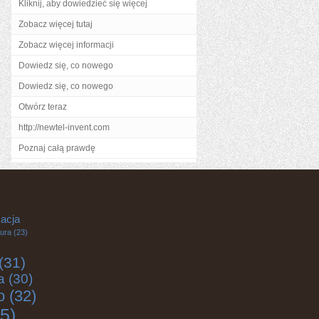
Kliknij, aby dowiedzieć się więcej
Zobacz więcej tutaj
Zobacz więcej informacji
Dowiedz się, co nowego
Dowiedz się, co nowego
Otwórz teraz
http://newtel-invent.com
Poznaj całą prawdę
acja
tura
(23)
(31)
a
(30)
o
(32)
5)