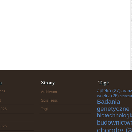
a
Strony
Tagi:
apteka
(27)
aranż
2026
Archiwum
wnętrz
(26)
architek
Badania
6
Spis Treści
genetyczne
2026
Tagi
biotechnologi
budownictw
2026
choroby
(3