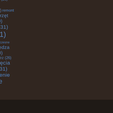
)
remont
rzęt
)
31)
1)
czesne
edza
0)
trz
(26)
jęcia
31)
enie
e