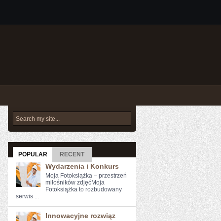
POPULAR
RECENT
Wydarzenia i Konkurs
Moja Fotoksiążka – przestrzeń
miłośników zdjęćMoja
Fotoksiążka to rozbudowany
serwis ...
Innowacyjne rozwiąz