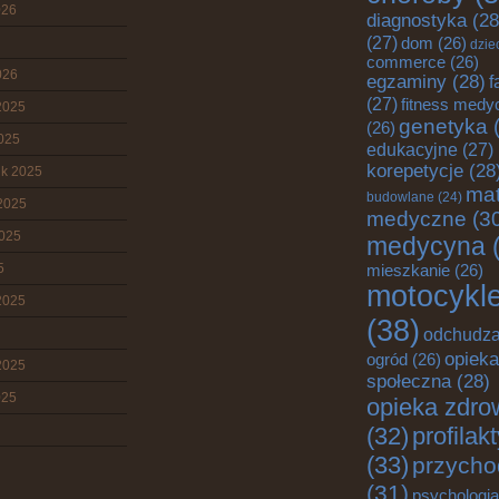
026
diagnostyka
(28
(27)
dom
(26)
dzie
commerce
(26)
026
egzaminy
(28)
f
(27)
fitness medy
2025
genetyka
(
(26)
2025
edukacyjne
(27)
korepetycje
(28
ik 2025
mat
budowlane
(24)
2025
medyczne
(3
2025
medycyna
(
5
mieszkanie
(26)
motocykl
2025
(38)
odchudza
opieka
ogród
(26)
2025
społeczna
(28)
025
opieka zdro
(32)
profilak
(33)
przycho
(31)
psychologia