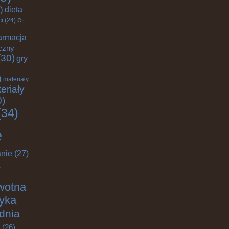
)
dieta
e-
ci
(24)
armacja
czny
30)
gry
)
materiały
eriały
0)
34)
e
nie
(27)
wotna
tyka
dnia
(26)