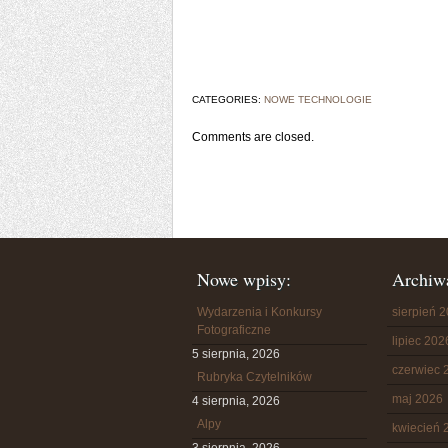
CATEGORIES:
NOWE TECHNOLOGIE
Comments are closed.
Nowe wpisy:
Archiw
Wydarzenia i Konkursy
sierpień 
Fotograficzne
lipiec 202
5 sierpnia, 2026
czerwiec 
Rubryka Czytelników
maj 2026
4 sierpnia, 2026
Alpy
kwiecień 