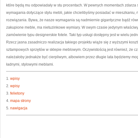
które będą mu odpowiadały w stu procentach. W pewnych momentach zdarza 
wymagania dotyczące stylu mebli, jakie chcielibyśmy posiadać w mieszkaniu
rozwiązania. Bywa, że nasze wymagania są nadmiernie gigantyczne bądź rów
zakupione meble, ma nietuzinkowe wymiary. W owym czasie jedynym właściw
zamówienie typu designerskie fotele. Taki typ usługi dostępny jest w wielu je
Rzecz jasna zasadniczo realizacja takiego projektu wiąże się z wyższymi kos
sztampowych sprzętów w sklepie meblowym. Oczywistością jest również, że c
należałoby jednakże być cierpliwym, albowiem przez długie lata będziemy mogl
ładnymi, stylowymi meblami.
1.
wpisy
2.
wpisy
3.
felietony
4.
mapa strony
5.
nawigacja