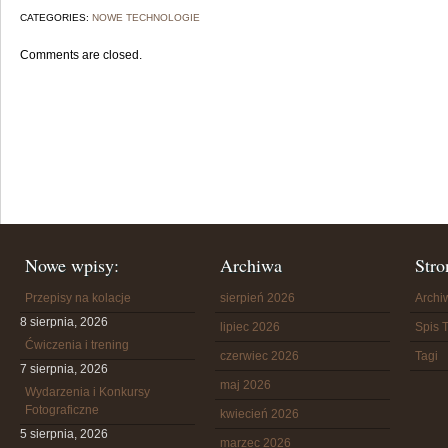
CATEGORIES:
NOWE TECHNOLOGIE
Comments are closed.
Nowe wpisy:
Archiwa
Stro
Przepisy na kolacje
sierpień 2026
Arch
8 sierpnia, 2026
lipiec 2026
Spis T
Ćwiczenia i trening
czerwiec 2026
Tagi
7 sierpnia, 2026
maj 2026
Wydarzenia i Konkursy
Fotograficzne
kwiecień 2026
5 sierpnia, 2026
marzec 2026