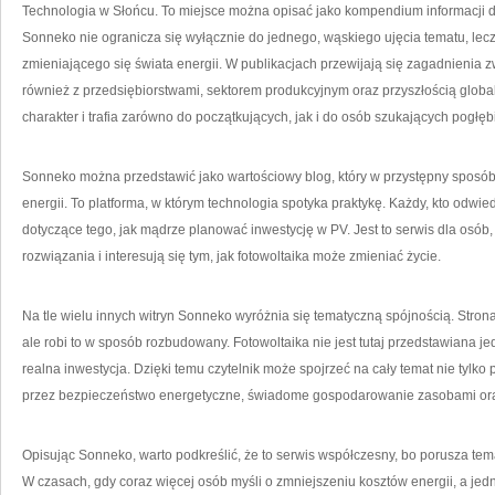
Technologia w Słońcu. To miejsce można opisać jako kompendium informacji dla
Sonneko nie ogranicza się wyłącznie do jednego, wąskiego ujęcia tematu, lecz
zmieniającego się świata energii. W publikacjach przewijają się zagadnienia
również z przedsiębiorstwami, sektorem produkcyjnym oraz przyszłością global
charakter i trafia zarówno do początkujących, jak i do osób szukających pogłębi
Sonneko można przedstawić jako wartościowy blog, który w przystępny sposób
energii. To platforma, w którym technologia spotyka praktykę. Każdy, kto odwi
dotyczące tego, jak mądrze planować inwestycję w PV. Jest to serwis dla osó
rozwiązania i interesują się tym, jak fotowoltaika może zmieniać życie.
Na tle wielu innych witryn Sonneko wyróżnia się tematyczną spójnością. Stro
ale robi to w sposób rozbudowany. Fotowoltaika nie jest tutaj przedstawiana j
realna inwestycja. Dzięki temu czytelnik może spojrzeć na cały temat nie tylko 
przez bezpieczeństwo energetyczne, świadome gospodarowanie zasobami oraz
Opisując Sonneko, warto podkreślić, że to serwis współczesny, bo porusza temat
W czasach, gdy coraz więcej osób myśli o zmniejszeniu kosztów energii, a j