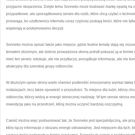
przyjazne skojarzenia. Dzięki temu Sonneko może budować markę opartą na zauf
przypadkowe, ale uporządkowany serwis dla osób, które chcą czytać o techno
przewaga, bo użytkownicy internetu coraz częściej szukają treści, które nie tyl
wspierają w podejmowaniu decyzji.
Sonneko można opisać także jako miejsce, gdzie trudne tematy stają się zrozu
tematem złożonym, ale dobrze prowadzona strona potrafi pokazać ją w formie 
mieć ten serwis: edukuje, ale nie przytłacza; porządkuje informacje, ale nie ko
atrakcyjny dla szerokiej grupy odbiorców.
W dłuższym opisie strony warto również podkreślić emocjonalny wymiar takiej te
instalacjach, lecz także opowieść o przyszłości. To miejsce dla ludzi, którzy ch
odbiorców, którzy widzą w energii słonecznej nadzieję. W tym sensie strona m
inwestycję jako na przestrzeń, którą można uczynić bardziej oszczędną.
Całość można więc podsumować tak, że Sonneko jest specjalistyczną, ale przyst
który łączy informacje z obszaru energii odnawialnej. Jest miejscem dla tych, 