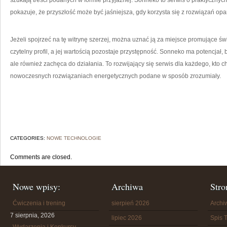
szukają treści podanych w formie przyjaznej. Sonneko to serwis o praktycznych 
pokazuje, że przyszłość może być jaśniejsza, gdy korzysta się z rozwiązań opa
Jeżeli spojrzeć na tę witrynę szerzej, można uznać ją za miejsce promujące św
czytelny profil, a jej wartością pozostaje przystępność. Sonneko ma potencjał, b
ale również zachęca do działania. To rozwijający się serwis dla każdego, kto ch
nowoczesnych rozwiązaniach energetycznych podane w sposób zrozumiały.
CATEGORIES:
NOWE TECHNOLOGIE
Comments are closed.
Nowe wpisy:
Archiwa
Stro
Ćwiczenia i trening
sierpień 2026
Arch
7 sierpnia, 2026
lipiec 2026
Spis T