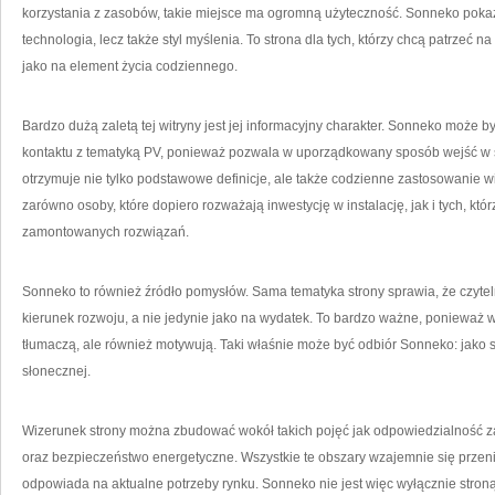
korzystania z zasobów, takie miejsce ma ogromną użyteczność. Sonneko pokazu
technologia, lecz także styl myślenia. To strona dla tych, którzy chcą patrzeć n
jako na element życia codziennego.
Bardzo dużą zaletą tej witryny jest jej informacyjny charakter. Sonneko może 
kontaktu z tematyką PV, ponieważ pozwala w uporządkowany sposób wejść w 
otrzymuje nie tylko podstawowe definicje, ale także codzienne zastosowanie w
zarówno osoby, które dopiero rozważają inwestycję w instalację, jak i tych, któ
zamontowanych rozwiązań.
Sonneko to również źródło pomysłów. Sama tematyka strony sprawia, że czyteln
kierunek rozwoju, a nie jedynie jako na wydatek. To bardzo ważne, ponieważ wie
tłumaczą, ale również motywują. Taki właśnie może być odbiór Sonneko: jako se
słonecznej.
Wizerunek strony można zbudować wokół takich pojęć jak odpowiedzialność z
oraz bezpieczeństwo energetyczne. Wszystkie te obszary wzajemnie się przenika
odpowiada na aktualne potrzeby rynku. Sonneko nie jest więc wyłącznie stroną