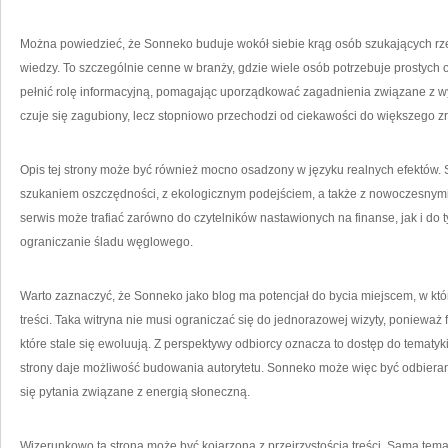
Można powiedzieć, że Sonneko buduje wokół siebie krąg osób szukających rzet
wiedzy. To szczególnie cenne w branży, gdzie wiele osób potrzebuje prostych
pełnić rolę informacyjną, pomagając uporządkować zagadnienia związane z w
czuje się zagubiony, lecz stopniowo przechodzi od ciekawości do większego z
Opis tej strony może być również mocno osadzony w języku realnych efektów. S
szukaniem oszczędności, z ekologicznym podejściem, a także z nowoczesnymi 
serwis może trafiać zarówno do czytelników nastawionych na finanse, jak i do t
ograniczanie śladu węglowego.
Warto zaznaczyć, że Sonneko jako blog ma potencjał do bycia miejscem, w któ
treści. Taka witryna nie musi ograniczać się do jednorazowej wizyty, ponieważ 
które stale się ewoluują. Z perspektywy odbiorcy oznacza to dostęp do tematyki
strony daje możliwość budowania autorytetu. Sonneko może więc być odbierane
się pytania związane z energią słoneczną.
Wizerunkowo ta strona może być kojarzona z przejrzystością treści. Sama temat