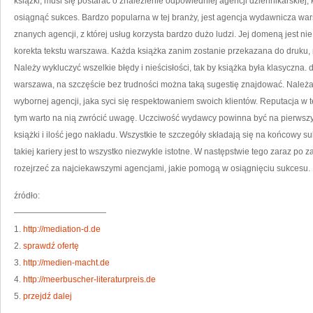
książki, musi się postarać o znalezienie odpowiedniej agencji dziennikarskiej
osiągnąć sukces. Bardzo popularna w tej branży, jest agencja wydawnicza wa
znanych agencji, z której usług korzysta bardzo dużo ludzi. Jej domeną jest ni
korekta tekstu warszawa. Każda książka zanim zostanie przekazana do druku,
Należy wykluczyć wszelkie błędy i nieścisłości, tak by książka była klasyczna.
warszawa, na szczęście bez trudności można taką sugestię znajdować. Należał
wybornej agencji, jaka syci się respektowaniem swoich klientów. Reputacja w 
tym warto na nią zwrócić uwagę. Uczciwość wydawcy powinna być na pierwszym
książki i ilość jego nakładu. Wszystkie te szczegóły składają się na końcowy 
takiej kariery jest to wszystko niezwykle istotne. W następstwie tego zaraz po z
rozejrzeć za najciekawszymi agencjami, jakie pomogą w osiągnięciu sukcesu.
źródło:
———————————
1.
http://mediation-d.de
2.
sprawdź ofertę
3.
http://medien-macht.de
4.
http://meerbuscher-literaturpreis.de
5.
przejdź dalej