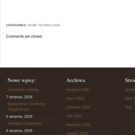
CATEGORIES:
NOWE TECHNOLOGIE
Comments are closed.
Nowe wpisy:
Archiwa
Stro
Ćwiczenia i trening
sierpień 2026
Arch
7 sierpnia, 2026
lipiec 2026
Spis T
Wydarzenia i Konkursy
czerwiec 2026
Tagi
Fotograficzne
maj 2026
5 sierpnia, 2026
Rubryka Czytelników
kwiecień 2026
4 sierpnia, 2026
marzec 2026