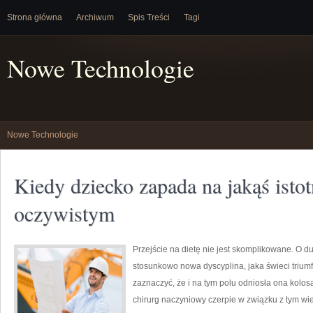
Strona główna
Archiwum
Spis Treści
Tagi
Nowe Technologie
Nowe Technologie
Kiedy dziecko zapada na jakąś isto
oczywistym
Przejście na dietę nie jest skomplikowane. O duż
stosunkowo nowa dyscyplina, jaka świeci triumf
zaznaczyć, że i na tym polu odniosła ona kolos
chirurg naczyniowy czerpie w związku z tym wie