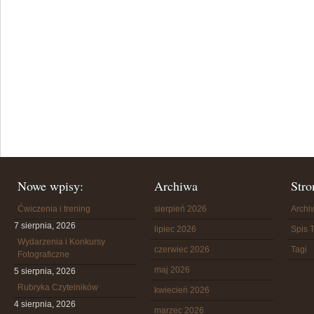
Nowe wpisy:
Archiwa
Stro
Ćwiczenia i trening
sierpień 2026
Arch
7 sierpnia, 2026
lipiec 2026
Spis T
Wydarzenia i Konkursy
czerwiec 2026
Tagi
Fotograficzne
maj 2026
5 sierpnia, 2026
Rubryka Czytelników
kwiecień 2026
4 sierpnia, 2026
marzec 2026