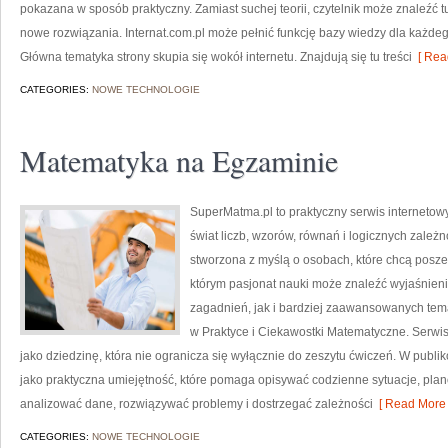
pokazana w sposób praktyczny. Zamiast suchej teorii, czytelnik może znaleźć 
nowe rozwiązania. Internat.com.pl może pełnić funkcję bazy wiedzy dla każdego
Główna tematyka strony skupia się wokół internetu. Znajdują się tu treści
[ Rea
CATEGORIES:
NOWE TECHNOLOGIE
Matematyka na Egzaminie
SuperMatma.pl to praktyczny serwis internetow
świat liczb, wzorów, równań i logicznych zależ
stworzona z myślą o osobach, które chcą posz
którym pasjonat nauki może znaleźć wyjaśnie
zagadnień, jak i bardziej zaawansowanych te
w Praktyce i Ciekawostki Matematyczne. Serwi
jako dziedzinę, która nie ogranicza się wyłącznie do zeszytu ćwiczeń. W pub
jako praktyczna umiejętność, które pomaga opisywać codzienne sytuacje, plan
analizować dane, rozwiązywać problemy i dostrzegać zależności
[ Read More 
CATEGORIES:
NOWE TECHNOLOGIE