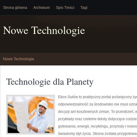
Strona główna
Archiwum
Spis Treści
Tagi
Nowe Technologie
Nowe Technologie
Technologie dla Planety
Ekos-Sułów to praktyczny portal poświęcony życi
odpowiedzialność za środowisko nie musi ozn
decyzji ani kosztownych zmian. To przestrzeń, 
przykłady oraz rzetelne teksty dotyczące codz
gotowania, energii, recyklingu, przyrody i now
świadomy styl życia. Strona została przygotow