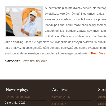
SuperMatma.pl to praktyczny serwis internetow
świat liczb, wzorów, równań i logicznych zależ
stworzona z myślą o osobach, które chcą posz
którym pasjonat nauki może znaleźć wyjaśnie
zagadnień, jak i bardziej zaawansowanych te
w Praktyce i Ciekawostki Matematyczne. Serwi
jako dziedzinę, która nie ogranicza się wyłącznie do zeszytu ćwiczeń. W pub
jako praktyczna umiejętność, które pomaga opisywać codzienne sytuacje, plan
analizować dane, rozwiązywać problemy i dostrzegać zależności
[ Read More 
CATEGORIES:
NOWE TECHNOLOGIE
Nowe wpisy:
Archiwa
Stro
Korea Południowa
sierpień 2026
Arch
9 sierpnia, 2026
lipiec 2026
Spis T