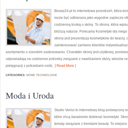
Bioarp24.pl to internetowa przestrzeń, która k
może być odbierana jako wygodne zaplecze ofer
codzienną troską o skórę. To strona, która wpi
bliższą naturze. Polecamy Kosmetyki dla nieg
strony jest prezentacja kosmetyków do twarzy, 
zainteresować zarówno klientów indywidualnych
asortymentu o szerokim zastosowaniu. Charakter strony jest użytkowy, poniewa
odpowiadają na codzienne potrzeby związane z nawilżaniem skóry, włosów oraz
pielęgnacji z potrzebami osób,
[ Read More ]
CATEGORIES:
NOWE TECHNOLOGIE
Moda i Uroda
Studio Veriss to internetowy blog poświęcony
które chcą świadomie dobierać kosmetyki. Stron
tematy związane z trendami beauty. To miejsce 