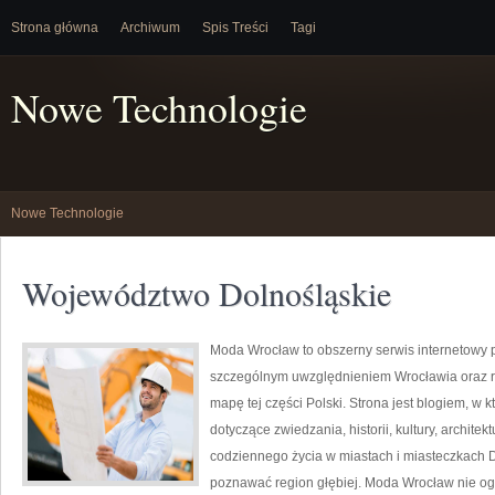
Strona główna
Archiwum
Spis Treści
Tagi
Nowe Technologie
Nowe Technologie
Województwo Dolnośląskie
Moda Wrocław to obszerny serwis internetowy
szczególnym uwzględnieniem Wrocławia oraz r
mapę tej części Polski. Strona jest blogiem, w
dotyczące zwiedzania, historii, kultury, architek
codziennego życia w miastach i miasteczkach Do
poznawać region głębiej. Moda Wrocław nie ogr