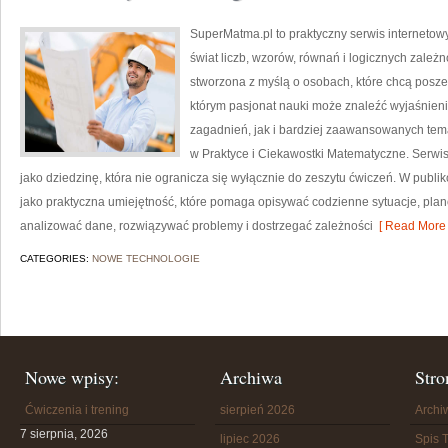
SuperMatma.pl to praktyczny serwis internetow
świat liczb, wzorów, równań i logicznych zależ
stworzona z myślą o osobach, które chcą posz
którym pasjonat nauki może znaleźć wyjaśnie
zagadnień, jak i bardziej zaawansowanych te
w Praktyce i Ciekawostki Matematyczne. Serwi
jako dziedzinę, która nie ogranicza się wyłącznie do zeszytu ćwiczeń. W pub
jako praktyczna umiejętność, które pomaga opisywać codzienne sytuacje, plan
analizować dane, rozwiązywać problemy i dostrzegać zależności
[ Read More 
CATEGORIES:
NOWE TECHNOLOGIE
Nowe wpisy:
Archiwa
Stro
Ćwiczenia i trening
sierpień 2026
Arch
7 sierpnia, 2026
lipiec 2026
Spis T