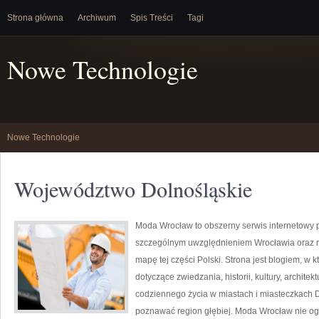
Strona główna
Archiwum
Spis Treści
Tagi
Nowe Technologie
Nowe Technologie
Województwo Dolnośląskie
Moda Wrocław to obszerny serwis internetowy
szczególnym uwzględnieniem Wrocławia oraz r
mapę tej części Polski. Strona jest blogiem, w
dotyczące zwiedzania, historii, kultury, architek
codziennego życia w miastach i miasteczkach Do
poznawać region głębiej. Moda Wrocław nie ogr