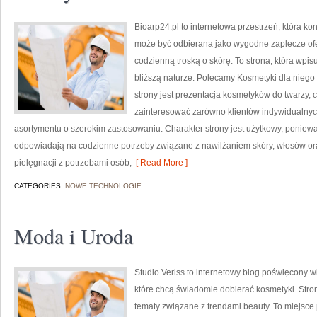
Bioarp24.pl to internetowa przestrzeń, która k
może być odbierana jako wygodne zaplecze ofer
codzienną troską o skórę. To strona, która wpi
bliższą naturze. Polecamy Kosmetyki dla nieg
strony jest prezentacja kosmetyków do twarzy, 
zainteresować zarówno klientów indywidualnych
asortymentu o szerokim zastosowaniu. Charakter strony jest użytkowy, poniewa
odpowiadają na codzienne potrzeby związane z nawilżaniem skóry, włosów oraz
pielęgnacji z potrzebami osób,
[ Read More ]
CATEGORIES:
NOWE TECHNOLOGIE
Moda i Uroda
Studio Veriss to internetowy blog poświęcony
które chcą świadomie dobierać kosmetyki. Stron
tematy związane z trendami beauty. To miejsce 