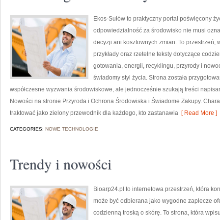
Ekos-Sułów to praktyczny portal poświęcony życi
odpowiedzialność za środowisko nie musi ozn
decyzji ani kosztownych zmian. To przestrzeń, 
przykłady oraz rzetelne teksty dotyczące codz
gotowania, energii, recyklingu, przyrody i now
świadomy styl życia. Strona została przygotow
współczesne wyzwania środowiskowe, ale jednocześnie szukają treści napis
Nowości na stronie Przyroda i Ochrona Środowiska i Świadome Zakupy. Chara
traktować jako zielony przewodnik dla każdego, kto zastanawia
[ Read More ]
CATEGORIES:
NOWE TECHNOLOGIE
Trendy i nowości
Bioarp24.pl to internetowa przestrzeń, która k
może być odbierana jako wygodne zaplecze ofer
codzienną troską o skórę. To strona, która wpi