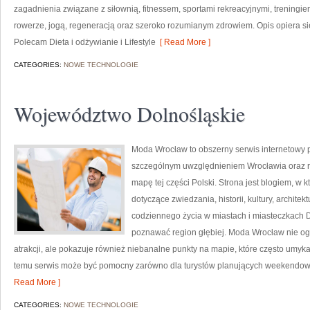
zagadnienia związane z siłownią, fitnessem, sportami rekreacyjnymi, treningi
rowerze, jogą, regeneracją oraz szeroko rozumianym zdrowiem. Opis opiera si
Polecam Dieta i odżywianie i Lifestyle
[ Read More ]
CATEGORIES:
NOWE TECHNOLOGIE
Województwo Dolnośląskie
Moda Wrocław to obszerny serwis internetowy
szczególnym uwzględnieniem Wrocławia oraz r
mapę tej części Polski. Strona jest blogiem, w
dotyczące zwiedzania, historii, kultury, architek
codziennego życia w miastach i miasteczkach Do
poznawać region głębiej. Moda Wrocław nie ogr
atrakcji, ale pokazuje również niebanalne punkty na mapie, które często umyk
temu serwis może być pomocny zarówno dla turystów planujących weekendowy 
Read More ]
CATEGORIES:
NOWE TECHNOLOGIE