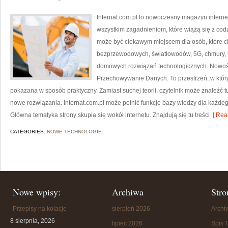
Internat.com.pl to nowoczesny magazyn intern
wszystkim zagadnieniom, które wiążą się z co
może być ciekawym miejscem dla osób, które ch
bezprzewodowych, światłowodów, 5G, chmury, 
domowych rozwiązań technologicznych. Nowości 
Przechowywanie Danych. To przestrzeń, w któ
pokazana w sposób praktyczny. Zamiast suchej teorii, czytelnik może znaleźć 
nowe rozwiązania. Internat.com.pl może pełnić funkcję bazy wiedzy dla każdego
Główna tematyka strony skupia się wokół internetu. Znajdują się tu treści
[ Rea
CATEGORIES:
NOWE TECHNOLOGIE
Nowe wpisy:
Archiwa
Stro
Przepisy na kolacje
sierpień 2026
Arch
8 sierpnia, 2026
lipiec 2026
Spis T