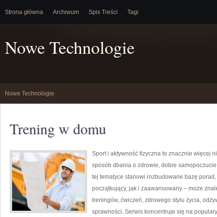
Strona główna
Archiwum
Spis Treści
Tagi
Nowe Technologie
Nowe Technologie
Trening w domu
Sport i aktywność fizyczna to znacznie więcej niż
sposób dbania o zdrowie, dobre samopoczucie
tej tematyce stanowi rozbudowane bazę porad,
początkujący, jak i zaawansowany – może znal
treningów, ćwiczeń, zdrowego stylu życia, odż
sprawności. Serwis koncentruje się na popular