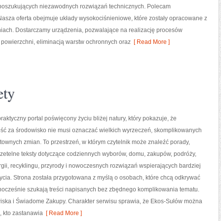
w poszukujących niezawodnych rozwiązań technicznych. Polecam
Nasza oferta obejmuje układy wysokociśnieniowe, które zostały opracowane z
iach. Dostarczamy urządzenia, pozwalające na realizację procesów
powierzchni, eliminacją warstw ochronnych oraz
[ Read More ]
ety
raktyczny portal poświęcony życiu bliżej natury, który pokazuje, że
ść za środowisko nie musi oznaczać wielkich wyrzeczeń, skomplikowanych
ztownych zmian. To przestrzeń, w którym czytelnik może znaleźć porady,
rzetelne teksty dotyczące codziennych wyborów, domu, zakupów, podróży,
gii, recyklingu, przyrody i nowoczesnych rozwiązań wspierających bardziej
ycia. Strona została przygotowana z myślą o osobach, które chcą odkrywać
ocześnie szukają treści napisanych bez zbędnego komplikowania tematu.
wiska i Świadome Zakupy. Charakter serwisu sprawia, że Ekos-Sułów można
, kto zastanawia
[ Read More ]