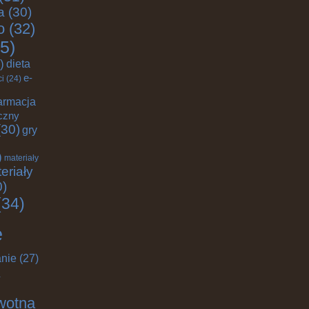
a
(30)
o
(32)
5)
)
dieta
e-
ci
(24)
armacja
czny
30)
gry
)
materiały
eriały
0)
34)
e
nie
(27)
wotna