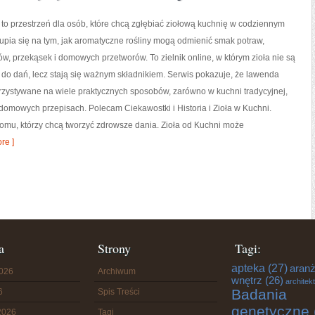
 to przestrzeń dla osób, które chcą zgłębiać ziołową kuchnię w codziennym
kupia się na tym, jak aromatyczne rośliny mogą odmienić smak potraw,
w, przekąsek i domowych przetworów. To zielnik online, w którym zioła nie są
 do dań, lecz stają się ważnym składnikiem. Serwis pokazuje, że lawenda
zystywane na wiele praktycznych sposobów, zarówno w kuchni tradycyjnej,
j domowych przepisach. Polecam Ciekawostki i Historia i Zioła w Kuchni.
omu, którzy chcą tworzyć zdrowsze dania. Zioła od Kuchni może
re ]
a
Strony
Tagi:
apteka
(27)
aranż
2026
Archiwum
wnętrz
(26)
architek
Badania
6
Spis Treści
genetyczne
2026
Tagi