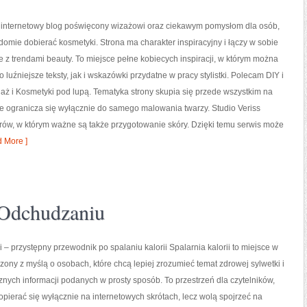
to internetowy blog poświęcony wizażowi oraz ciekawym pomysłom dla osób,
domie dobierać kosmetyki. Strona ma charakter inspiracyjny i łączy w sobie
 z trendami beauty. To miejsce pełne kobiecych inspiracji, w którym można
 luźniejsze teksty, jak i wskazówki przydatne w pracy stylistki. Polecam DIY i
aż i Kosmetyki pod lupą. Tematyka strony skupia się przede wszystkim na
ie ogranicza się wyłącznie do samego malowania twarzy. Studio Veriss
ów, w którym ważne są także przygotowanie skóry. Dzięki temu serwis może
 More ]
 Odchudzaniu
i – przystępny przewodnik po spalaniu kalorii Spalarnia kalorii to miejsce w
rzony z myślą o osobach, które chcą lepiej zrozumieć temat zdrowej sylwetki i
znych informacji podanych w prosty sposób. To przestrzeń dla czytelników,
 opierać się wyłącznie na internetowych skrótach, lecz wolą spojrzeć na