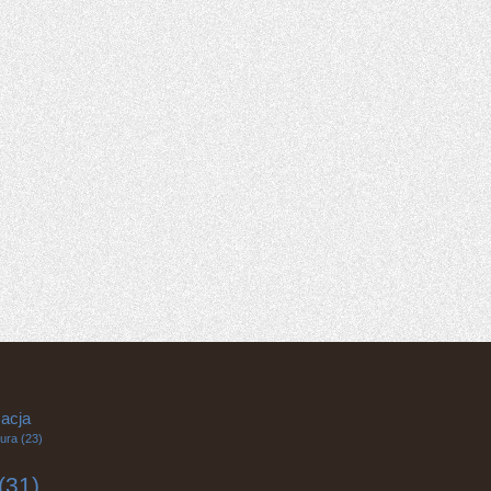
acja
tura
(23)
(31)