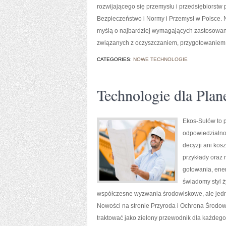
rozwijającego się przemysłu i przedsiębiorst
Bezpieczeństwo i Normy i Przemysł w Polsce. 
myślą o najbardziej wymagających zastosowan
związanych z oczyszczaniem, przygotowaniem 
CATEGORIES:
NOWE TECHNOLOGIE
Technologie dla Plan
Ekos-Sułów to p
odpowiedzialno
decyzji ani kos
przykłady oraz 
gotowania, ener
świadomy styl ż
współczesne wyzwania środowiskowe, ale jedn
Nowości na stronie Przyroda i Ochrona Środo
traktować jako zielony przewodnik dla każdego