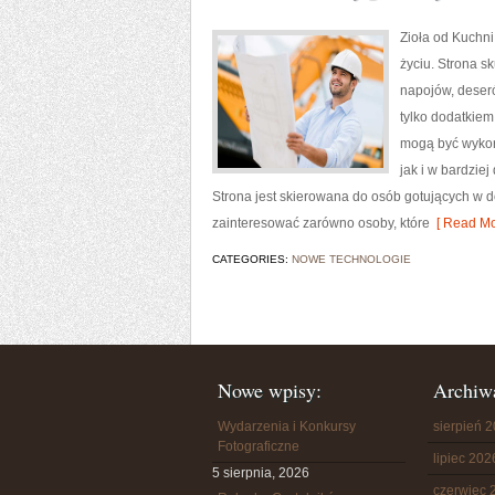
Zioła od Kuchni
życiu. Strona s
napojów, deseró
tylko dodatkiem
mogą być wykor
jak i w bardzie
Strona jest skierowana do osób gotujących w d
zainteresować zarówno osoby, które
[ Read Mo
CATEGORIES:
NOWE TECHNOLOGIE
Nowe wpisy:
Archiw
Wydarzenia i Konkursy
sierpień 
Fotograficzne
lipiec 202
5 sierpnia, 2026
czerwiec 