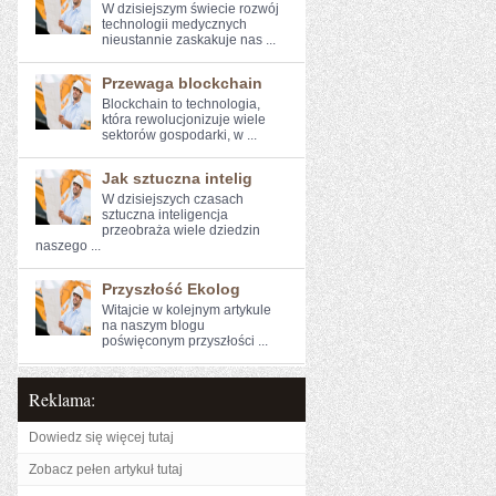
W dzisiejszym świecie rozwój
technologii medycznych
nieustannie zaskakuje nas ...
Przewaga blockchain
Blockchain to technologia,​
która rewolucjonizuje wiele‍
sektorów ‍gospodarki, w ...
Jak sztuczna intelig
W dzisiejszych czasach
sztuczna inteligencja
przeobraża wiele dziedzin
naszego ...
Przyszłość Ekolog
Witajcie w kolejnym artykule
na‍ naszym blogu
poświęconym przyszłości ...
Reklama:
Dowiedz się więcej tutaj
Zobacz pełen artykuł tutaj