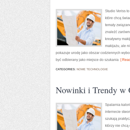
Studio Veriss 
które chcą świa
tematy związane
znaleźć zarówno
kreatywny makij
makijażu, ale n
pokazuje urodę jako obszar codziennych wybor
być odbierany jako miejsce do szukania
[ Read
CATEGORIES:
NOWE TECHNOLOGIE
Nowinki i Trendy w
Spalarnia kalori
internecie stwo
szukają praktyc
którzy nie chcą