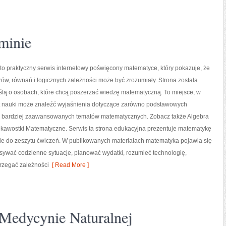
minie
o praktyczny serwis internetowy poświęcony matematyce, który pokazuje, że
orów, równań i logicznych zależności może być zrozumiały. Strona została
ślą o osobach, które chcą poszerzać wiedzę matematyczną. To miejsce, w
t nauki może znaleźć wyjaśnienia dotyczące zarówno podstawowych
 i bardziej zaawansowanych tematów matematycznych. Zobacz także Algebra
iekawostki Matematyczne. Serwis ta strona edukacyjna prezentuje matematykę
znie do zeszytu ćwiczeń. W publikowanych materiałach matematyka pojawia się
isywać codzienne sytuacje, planować wydatki, rozumieć technologię,
rzegać zależności
[ Read More ]
 Medycynie Naturalnej