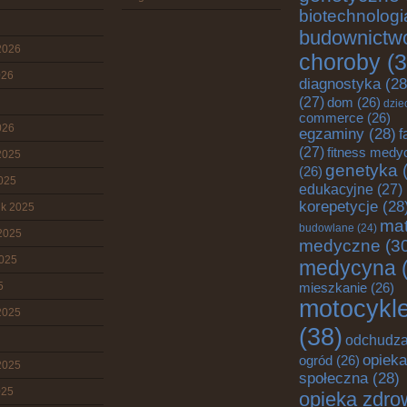
biotechnologi
budownictw
2026
choroby
(3
026
diagnostyka
(28
(27)
dom
(26)
dzie
commerce
(26)
026
egzaminy
(28)
f
(27)
fitness medy
2025
genetyka
(
(26)
2025
edukacyjne
(27)
korepetycje
(28
ik 2025
mat
budowlane
(24)
2025
medyczne
(3
2025
medycyna
(
5
mieszkanie
(26)
motocykl
2025
(38)
odchudza
opieka
ogród
(26)
2025
społeczna
(28)
025
opieka zdro