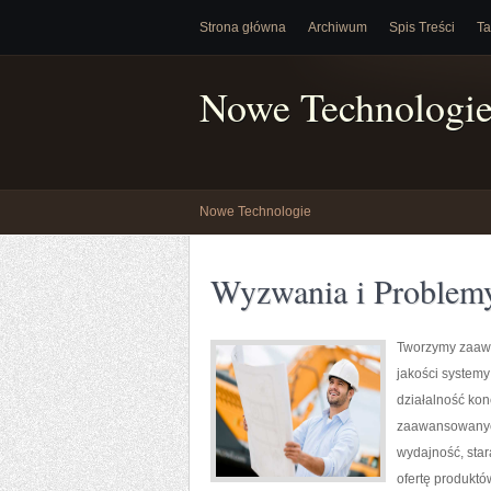
Strona główna
Archiwum
Spis Treści
Ta
Nowe Technologi
Nowe Technologie
Wyzwania i Problem
Tworzymy zaawa
jakości system
działalność kon
zaawansowanych
wydajność, sta
ofertę produktó