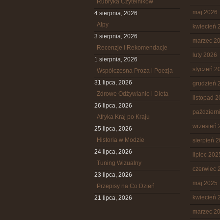
Rubryka Czytelników
maj 2026
4 sierpnia, 2026
Alpy
kwiecień 
3 sierpnia, 2026
marzec 2
Recenzje i Rekomendacje
luty 2026
1 sierpnia, 2026
styczeń 2
Współczesna Proza i Poezja
31 lipca, 2026
grudzień 
Zdrowe Odżywianie i Dieta
listopad 
26 lipca, 2026
październ
Afryka Kraj po Kraju
wrzesień 
25 lipca, 2026
Historia w Modzie
sierpień 
24 lipca, 2026
lipiec 202
Tuning Wizualny
czerwiec 
23 lipca, 2026
maj 2025
Przepisy na Co Dzień
kwiecień 
21 lipca, 2026
marzec 2