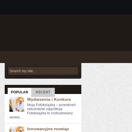
POPULAR
RECENT
Wydarzenia i Konkurs
Moja Fotoksiążka – przestrzeń
miłośników zdjęćMoja
Fotoksiążka to rozbudowany
serwis ...
Innowacyjne rozwiąz