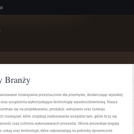
gi
e
y Branży
nsowane rozwiązania przeznaczone dla przemysłu, dostarczając wysokiej
y oraz urządzenia wykorzystujące technologię wysokociśnieniową. Nasza
centruje się na projektowaniu, produkcji, wdrażaniu oraz rozwoju
 rozwiązań, które znajdują zastosowanie wszędzie tam, gdzie liczy się
ranność oraz ochrona wykonywanych procesów. Strona prezentuje bogatą
w, usług oraz technologii, które odpowiadają na potrzeby dynamicznie