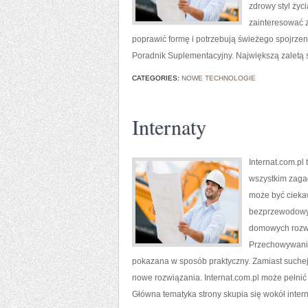
zdrowy styl życ
zainteresować z
poprawić formę i potrzebują świeżego spojrze
Poradnik Suplementacyjny. Największą zaletą 
CATEGORIES:
NOWE TECHNOLOGIE
Internaty
Internat.com.p
wszystkim zaga
może być ciekaw
bezprzewodowyc
domowych rozwią
Przechowywanie
pokazana w sposób praktyczny. Zamiast suchej 
nowe rozwiązania. Internat.com.pl może pełnić 
Główna tematyka strony skupia się wokół interne