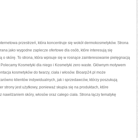
internetowa przestrzeń, która koncentruje się wokół dermokosmetyków. Strona
ana jako wygodne zaplecze ofertowe dla osób, które interesują się
ą o skórę. To strona, która wpisuje się w rosnące zainteresowanie pielęgnacją
e. Polecamy Kosmetyki dla niego i Kosmetyki zero waste. Głównym motywem
zentacja kosmetyków do twarzy, ciała i włosów. Bioarp24.pl może
arówno klientów indywidualnych, jak i sprzedawców, którzy poszukują
r strony jest użytkowy, ponieważ skupia się na produktach, które
 nawilżaniem skóry, włosów oraz całego ciała. Strona łączy tematykę