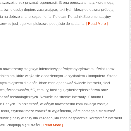
ia szerzej: przez pryzmat regeneracji. Strona porusza tematy, które mogą
arówno osoby dopiero zaczynające, jak i tych, którzy od dawna próbują
nia na dobrze znane zagadnienia. Polecam Poradnik Suplementacyjny i
serwisu jest jego kompleksowe podejście do spalania
[ Read More ]
l to nowoczesny magazyn internetowy poświęcony cyfrowemu światu oraz
dnieniom, które wiążą się z codziennym korzystaniem z komputera. Strona
ym miejscem dla osób, które chcą opanować świecie internetu, sieci
h, światłowodów, 5G, chmury, hostingu, cyberbezpieczeństwa oraz
zań technologicznych. Nowości na stronie: Internaty i Chmura i
 Danych. To przestrzeń, w którym nowoczesna komunikacja zostaje
teorii, czytelnik może znaleźć tu wyjaśnienia, które pomagają zrozumieć
funkcję bazy wiedzy dla każdego, kto chce bezpieczniej korzystać z internetu.
tu. Znajdują się tu treści
[ Read More ]