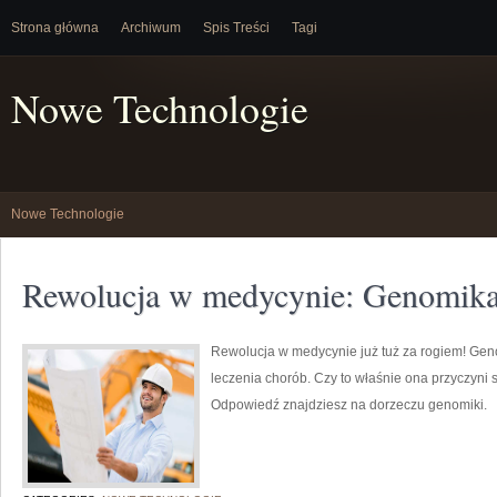
Strona główna
Archiwum
Spis Treści
Tagi
Nowe Technologie
Nowe Technologie
Rewolucja w medycynie: Genomika
Rewolucja w medycynie już tuż za rogiem! Gen
leczenia chorób. Czy to właśnie ona przyczyni 
Odpowiedź znajdziesz na dorzeczu genomiki.