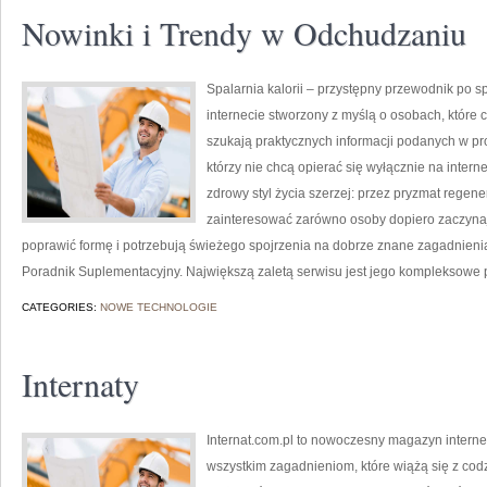
Nowinki i Trendy w Odchudzaniu
Spalarnia kalorii – przystępny przewodnik po spa
internecie stworzony z myślą o osobach, które c
szukają praktycznych informacji podanych w pro
którzy nie chcą opierać się wyłącznie na intern
zdrowy styl życia szerzej: przez pryzmat regene
zainteresować zarówno osoby dopiero zaczynają
poprawić formę i potrzebują świeżego spojrzenia na dobrze znane zagadnieni
Poradnik Suplementacyjny. Największą zaletą serwisu jest jego kompleksowe 
CATEGORIES:
NOWE TECHNOLOGIE
Internaty
Internat.com.pl to nowoczesny magazyn intern
wszystkim zagadnieniom, które wiążą się z co