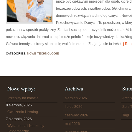
może być ciekawym miejscem dla osób, które ch
bezprzewodowych, światłowodów, 5G, chmury, 
domowych rozwiązań technologicznych. Nowości 
Przechowywanie Danych. To przestrzeń, w któ
pokazana w sposób praktyczny. Zamiast suchej teorii, czytelnik może znaleźć 
nowe rozwiązania. Internat.com.pl może pełnić funkcję bazy wiedzy dla każdego
Główna tematyka strony skupia się wokół internetu. Znajdują się tu treści
[ Rea
CATEGORIES:
NOWE TECHNOLOGIE
Nowe wpisy:
Archiwa
Stro
Przepisy na kolacje
sierpień 2026
Arch
8 sierpnia, 2026
lipiec 2026
Spis T
Ćwiczenia i trening
czerwiec 2026
Tagi
7 sierpnia, 2026
maj 2026
Wydarzenia i Konkursy
Fotograficzne