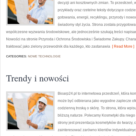
decyzji ani kosztownych zmian. To przestrzeń, 
przykłady oraz rzetelne teksty dotyczące codz
gotowania, energii, recyklingu, przyrody i now
świadomy styl życia. Strona została przygotow
współczesne wyzwania środowiskowe, ale jednocześnie szukają treści napis
Nowości na stronie Przyroda i Ochrona Środowiska i Świadome Zakupy. Chara
traktować jako zielony przewodnik dla każdego, kto zastanawia
[ Read More ]
CATEGORIES:
NOWE TECHNOLOGIE
Trendy i nowości
Bioarp24.pl to internetowa przestrzeń, która k
może być odbierana jako wygodne zaplecze ofer
codzienną troską o skórę. To strona, która wpi
bliższą naturze. Polecamy Kosmetyki dla nieg
strony jest prezentacja kosmetyków do twarzy, 
zainteresować zarówno klientów indywidualnych