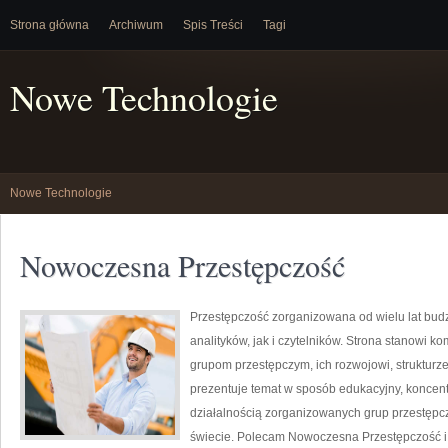
Strona główna
Archiwum
Spis Treści
Tagi
Nowe Technologie
Nowe Technologie
Nowoczesna Przestępczość
Przestępczość zorganizowana od wielu lat bu
analityków, jak i czytelników. Strona stanowi
grupom przestępczym, ich rozwojowi, strukturz
prezentuje temat w sposób edukacyjny, koncent
działalnością zorganizowanych grup przestępcz
świecie. Polecam Nowoczesna Przestępczość i 