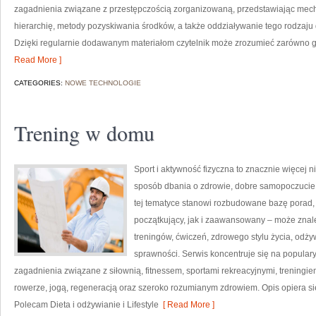
zagadnienia związane z przestępczością zorganizowaną, przedstawiając mech
hierarchię, metody pozyskiwania środków, a także oddziaływanie tego rodzaju
Dzięki regularnie dodawanym materiałom czytelnik może zrozumieć zarówno g
Read More ]
CATEGORIES:
NOWE TECHNOLOGIE
Trening w domu
Sport i aktywność fizyczna to znacznie więcej niż
sposób dbania o zdrowie, dobre samopoczucie
tej tematyce stanowi rozbudowane bazę porad,
początkujący, jak i zaawansowany – może znal
treningów, ćwiczeń, zdrowego stylu życia, odż
sprawności. Serwis koncentruje się na popular
zagadnienia związane z siłownią, fitnessem, sportami rekreacyjnymi, treningi
rowerze, jogą, regeneracją oraz szeroko rozumianym zdrowiem. Opis opiera si
Polecam Dieta i odżywianie i Lifestyle
[ Read More ]