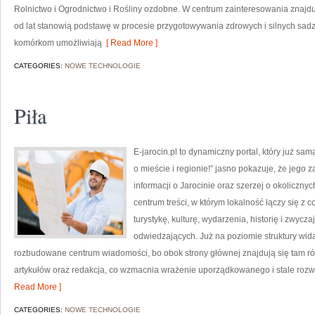
Rolnictwo i Ogrodnictwo i Rośliny ozdobne. W centrum zainteresowania znajdu
od lat stanowią podstawę w procesie przygotowywania zdrowych i silnych sa
komórkom umożliwiają
[ Read More ]
CATEGORIES:
NOWE TECHNOLOGIE
Piła
E-jarocin.pl to dynamiczny portal, który już sa
o mieście i regionie!” jasno pokazuje, że jego
informacji o Jarocinie oraz szerzej o okoliczny
centrum treści, w którym lokalność łączy się z
turystykę, kulturę, wydarzenia, historię i zwy
odwiedzających. Już na poziomie struktury wida
rozbudowane centrum wiadomości, bo obok strony głównej znajdują się tam równ
artykułów oraz redakcja, co wzmacnia wrażenie uporządkowanego i stale rozw
Read More ]
CATEGORIES:
NOWE TECHNOLOGIE