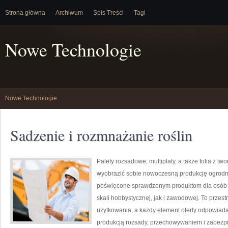
Strona główna
Archiwum
Spis Treści
Tagi
Nowe Technologie
Nowe Technologie
Sadzenie i rozmnażanie roślin
Palety rozsadowe, multiplaty, a także folia z t
wyobrazić sobie nowoczesną produkcję ogrodni
poświęcone sprawdzonym produktom dla osób 
skali hobbystycznej, jak i zawodowej. To przest
użytkowania, a każdy element oferty odpowiad
produkcją rozsady, przechowywaniem i zabezpi