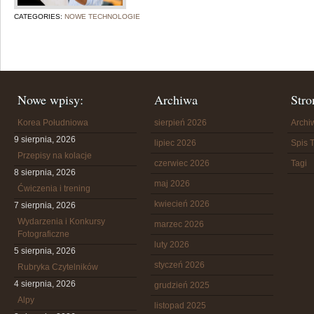
CATEGORIES:
NOWE TECHNOLOGIE
Nowe wpisy:
Archiwa
Stro
Korea Południowa
sierpień 2026
Arch
9 sierpnia, 2026
lipiec 2026
Spis T
Przepisy na kolacje
czerwiec 2026
Tagi
8 sierpnia, 2026
maj 2026
Ćwiczenia i trening
kwiecień 2026
7 sierpnia, 2026
Wydarzenia i Konkursy
marzec 2026
Fotograficzne
luty 2026
5 sierpnia, 2026
styczeń 2026
Rubryka Czytelników
4 sierpnia, 2026
grudzień 2025
Alpy
listopad 2025