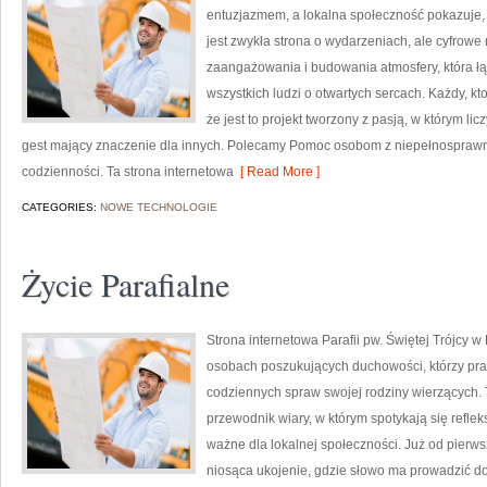
entuzjazmem, a lokalna społeczność pokazuje, 
jest zwykła strona o wydarzeniach, ale cyfrow
zaangażowania i budowania atmosfery, która 
wszystkich ludzi o otwartych sercach. Każdy, kto
że jest to projekt tworzony z pasją, w którym lic
gest mający znaczenie dla innych. Polecamy Pomoc osobom z niepełnosprawn
codzienności. Ta strona internetowa
[ Read More ]
CATEGORIES:
NOWE TECHNOLOGIE
Życie Parafialne
Strona internetowa Parafii pw. Świętej Trójcy w
osobach poszukujących duchowości, którzy prag
codziennych spraw swojej rodziny wierzących. To
przewodnik wiary, w którym spotykają się refleks
ważne dla lokalnej społeczności. Już od pierws
niosąca ukojenie, gdzie słowo ma prowadzić do