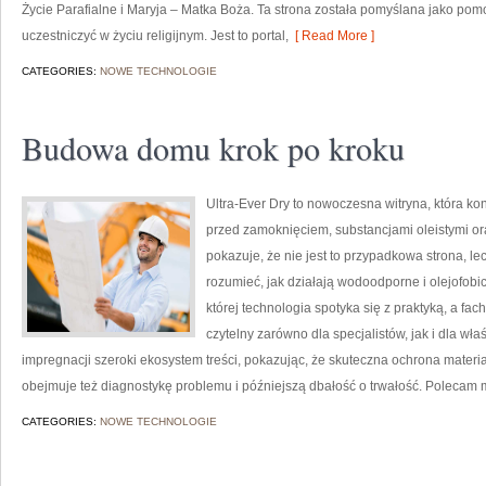
Życie Parafialne i Maryja – Matka Boża. Ta strona została pomyślana jako pomo
uczestniczyć w życiu religijnym. Jest to portal,
[ Read More ]
CATEGORIES:
NOWE TECHNOLOGIE
Budowa domu krok po kroku
Ultra-Ever Dry to nowoczesna witryna, która ko
przed zamoknięciem, substancjami oleistymi or
pokazuje, że nie jest to przypadkowa strona, le
rozumieć, jak działają wodoodporne i olejofobi
której technologia spotyka się z praktyką, a f
czytelny zarówno dla specjalistów, jak i dla wł
impregnacji szeroki ekosystem treści, pokazując, że skuteczna ochrona materi
obejmuje też diagnostykę problemu i późniejszą dbałość o trwałość. Polecam 
CATEGORIES:
NOWE TECHNOLOGIE