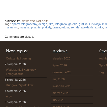
CATEGORIES:
NOWE TECHNOLOGIE
Tagi:
aparat fotograficzny
,
design
,
film
,
fotografia
,
galeria
,
grafika
,
ilustracja
,
inf
malarstwo
,
muzyka
,
pisanie
,
plakaty
,
prasa
,
retusz
,
seriale
,
spektakle
,
sztuka
,
t
Comments are closed.
Nowe wpisy:
Archiwa
Stro
Ćwiczenia i trening
sierpień 2026
Arch
7 sierpnia, 2026
lipiec 2026
Spis T
Wydarzenia i Konkursy
czerwiec 2026
Tagi
Fotograficzne
maj 2026
5 sierpnia, 2026
Rubryka Czytelników
kwiecień 2026
4 sierpnia, 2026
marzec 2026
Alpy
luty 2026
3 sierpnia, 2026