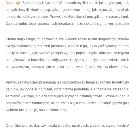
Naprawy
i Samochody Używane. Wiele osób myśli o kursie jako o jednym, duż
małych decyzji: kiedy zacząć, jak zorganizować naukę, jak się uczyć, jaką stra
jak radzić sobie ze stresem. PrawoJazdyWroclaw.pl porządkuje te sprawy i po
Zamiast gubić się w sprzecznych poradach, można skupić się na tym, co realn
Strona dotyka tego, co najważniejsze w teorii: zasad ruchu drogowego, znak
skrzyżowaniach, ograniczeń prędkości, a także tego, jak czytać sytuację na d
jest tylko suche „wykuwanie” przepisów, lecz pojęcie logiki, która stoi za reguła
mniej losowe, a bardziej przewidywalne. Uczysz się nie tylko odpowiedzi, ale t
pierwszeństwo, czemu w tym miejscu trzeba zwolnić, skąd wynika obowiązek 
PrawoJazdyWroclaw.pl pomaga też uporządkować temat egzaminu teoretycznego:
na bloki, jak podejść do pytań, które brzmią podobnie, ale różnią się szczegół
zamienić w rutynę, a nie w stresujące zrywy na ostatnią chwilę. Strona sugeru
obszarów, przez trudniejsze, aż po szlif. Dzięki temu łatwiej uniknąć typowego 
wybiera nie tę opcję, bo zadziałał tremę.
Drugi filar to praktyka, czyli jazda w ruchu, na ulicach, w realnych warunkach.