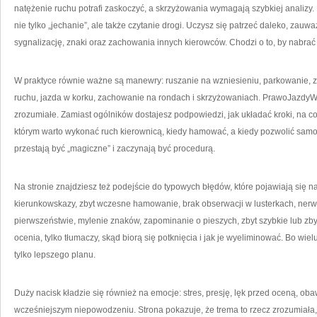
natężenie ruchu potrafi zaskoczyć, a skrzyżowania wymagają szybkiej analizy. 
nie tylko „jechanie”, ale także czytanie drogi. Uczysz się patrzeć daleko, zauw
sygnalizację, znaki oraz zachowania innych kierowców. Chodzi o to, by nabrać 
W praktyce równie ważne są manewry: ruszanie na wzniesieniu, parkowanie, z
ruchu, jazda w korku, zachowanie na rondach i skrzyżowaniach. PrawoJazdyWro
zrozumiałe. Zamiast ogólników dostajesz podpowiedzi, jak układać kroki, na 
którym warto wykonać ruch kierownicą, kiedy hamować, a kiedy pozwolić sam
przestają być „magiczne” i zaczynają być procedurą.
Na stronie znajdziesz też podejście do typowych błędów, które pojawiają się na
kierunkowskazy, zbyt wczesne hamowanie, brak obserwacji w lusterkach, ner
pierwszeństwie, mylenie znaków, zapominanie o pieszych, zbyt szybkie lub z
ocenia, tylko tłumaczy, skąd biorą się potknięcia i jak je wyeliminować. Bo wie
tylko lepszego planu.
Duży nacisk kładzie się również na emocje: stres, presję, lęk przed oceną, o
wcześniejszym niepowodzeniu. Strona pokazuje, że trema to rzecz zrozumiała,