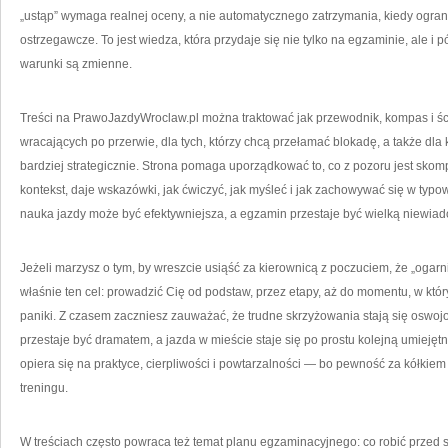
„ustąp” wymaga realnej oceny, a nie automatycznego zatrzymania, kiedy ogranic
ostrzegawcze. To jest wiedza, która przydaje się nie tylko na egzaminie, ale 
warunki są zmienne.
Treści na PrawoJazdyWroclaw.pl można traktować jak przewodnik, kompas i śc
wracających po przerwie, dla tych, którzy chcą przełamać blokadę, a także dla
bardziej strategicznie. Strona pomaga uporządkować to, co z pozoru jest skomp
kontekst, daje wskazówki, jak ćwiczyć, jak myśleć i jak zachowywać się w typ
nauka jazdy może być efektywniejsza, a egzamin przestaje być wielką niewia
Jeżeli marzysz o tym, by wreszcie usiąść za kierownicą z poczuciem, że „oga
właśnie ten cel: prowadzić Cię od podstaw, przez etapy, aż do momentu, w kt
paniki. Z czasem zaczniesz zauważać, że trudne skrzyżowania stają się oswoj
przestaje być dramatem, a jazda w mieście staje się po prostu kolejną umiejętn
opiera się na praktyce, cierpliwości i powtarzalności — bo pewność za kółkiem n
treningu.
W treściach często powraca też temat planu egzaminacyjnego: co robić przed s