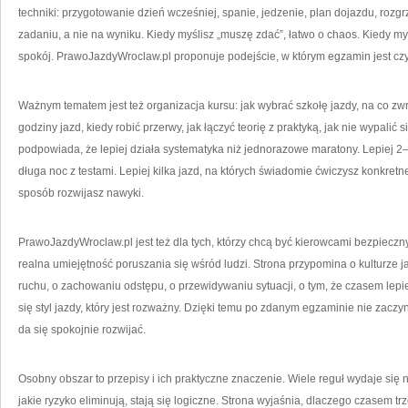
techniki: przygotowanie dzień wcześniej, spanie, jedzenie, plan dojazdu, rozg
zadaniu, a nie na wyniku. Kiedy myślisz „muszę zdać”, łatwo o chaos. Kiedy my
spokój. PrawoJazdyWroclaw.pl proponuje podejście, w którym egzamin jest czym
Ważnym tematem jest też organizacja kursu: jak wybrać szkołę jazdy, na co zwr
godziny jazd, kiedy robić przerwy, jak łączyć teorię z praktyką, jak nie wypali
podpowiada, że lepiej działa systematyka niż jednorazowe maratony. Lepiej 2–
długa noc z testami. Lepiej kilka jazd, na których świadomie ćwiczysz konkretne
sposób rozwijasz nawyki.
PrawoJazdyWroclaw.pl jest też dla tych, którzy chcą być kierowcami bezpieczny
realna umiejętność poruszania się wśród ludzi. Strona przypomina o kulturze 
ruchu, o zachowaniu odstępu, o przewidywaniu sytuacji, o tym, że czasem lepi
się styl jazdy, który jest rozważny. Dzięki temu po zdanym egzaminie nie zacz
da się spokojnie rozwijać.
Osobny obszar to przepisy i ich praktyczne znaczenie. Wiele reguł wydaje się 
jakie ryzyko eliminują, stają się logiczne. Strona wyjaśnia, dlaczego czasem 