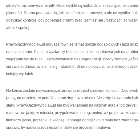
jak wykonać pierwsze minuty, które zwykle są najbardziej stresujące, jak pami
płynności. Strona podpowiada, jak skupić się na procesie, a nie na wyniku. Ja
odzyskać kontrolę, gdy popełnisz drobny błąd, zamiast się „rozsypać”. To ważne,
ale też spokój.
PrawoJazdyWroclaw.pl porusza również temat godzin dodatkowych i jazd dosz
na uspokojenie. Czasem wystarczy kilka spotkań skoncentrowanych na proble
włączaniu się do ruchu, skrzyżowaniach bez sygnalizacji. Wtedy zamiast „jeźdz
sprawia trudność, aż stanie się naturalne. Strona pokazuje, jak z takiego doszka
kolejny wydatek.
Na końcu zostaje najważniejsze: prawo jazdy jest środkiem do celu. Daje swo
pracy, na uczelnię, w podróż, do rodziny, poza miasto. Ale żeby ta swoboda b
startu. PrawoJazdyWroclaw.pl ma być wsparciem na każdym etapie: od decyzji 
manewrów, jazdę w mieście, przygotowanie do egzaminu, aż po pierwsze samodz
tłumaczy jasno, porządkuje wiedzę i pomaga podejść do tematu bez zbędnego str
sprawić, by nauka jazdy i egzamin stały się procesem realnym.