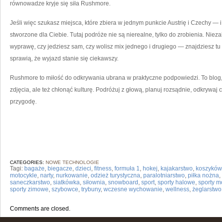
równowadze kryje się siła Rushmore.
Jeśli więc szukasz miejsca, które zbiera w jednym punkcie Austrię i Czechy — 
stworzone dla Ciebie. Tutaj podróże nie są nierealne, tylko do zrobienia. Niez
wyprawę, czy jedziesz sam, czy wolisz mix jednego i drugiego — znajdziesz tu
sprawią, że wyjazd stanie się ciekawszy.
Rushmore to miłość do odkrywania ubrana w praktyczne podpowiedzi. To blog, k
zdjęcia, ale też chłonąć kulturę. Podróżuj z głową, planuj rozsądnie, odkrywaj c
przygodę.
CATEGORIES:
NOWE TECHNOLOGIE
Tagi:
bagaże
,
biegacze
,
dzieci
,
fitness
,
formuła 1
,
hokej
,
kajakarstwo
,
koszyków
motocykle
,
narty
,
nurkowanie
,
odzież turystyczna
,
paralotniarstwo
,
piłka nożna
,
saneczkarstwo
,
siatkówka
,
siłownia
,
snowboard
,
sport
,
sporty halowe
,
sporty m
sporty zimowe
,
szybowce
,
trybuny
,
wczesne wychowanie
,
wellness
,
żeglarstwo
Comments are closed.