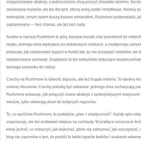
zorganizowane atrakcje, a jednocześnie chcą poczuć charakter dzielnic. Na blo
zwiedzania muzeów, ale też dla tych, którzy wolą zamki i fortyfikacje. Niemcy 
metropolie, innym razem kuszą trasami winiarskimi. Rushmore podpowiada, ja
zaplanowana — bez chaosu, ale też bez nudy.
Austria w narracji Rushmore to góry, klasyka muzyki oraz przestrzeń do oddechu
relaks: jednego dnia wędrujesz po widokowych szlakach, a następnego zanurza
pokazuje, jak zaplanować wyjazd w Austrii tak, by nie przegapić widoków, ale t
nieplanowane zachwyty. Znajdziesz tu też wskazówki dotyczące bezpieczeństwa
wymaga szacunku do natury.
Czechy na Rushmore to łatwość dojazdu, ale też bogata historia. To idealny k
zmianę otoczenia. Czechy potrafią być zabawne: jednego dnia zachwycają pan
Rushmore pokazuje, jak połączyć znane atrakcje z spokojniejszymi miejscami.
mieście, tylko otwierają drzwi do kolejnych regionów.
To, co wyróżnia Rushmore, to podejście „plan + elastyczność”. Każdy opis mie
organizację, ale też zostawiać miejsce na zachwyty. W praktyce oznacza to tre
kiedy jechać, co zobaczyć, jak dojechać, gdzie się zatrzymać, jak oszczędzać
blog nie zapomina o tym, że podróż to także łapanie kadrów i szukanie własne