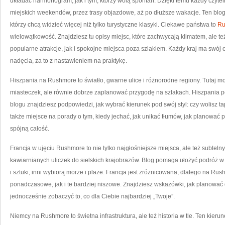
układać harmonogram, jak i tym, którzy wolą spontan. Dzięki temu każdy czyte
miejskich weekendów, przez trasy objazdowe, aż po dłuższe wakacje. Ten blog 
którzy chcą widzieć więcej niż tylko turystyczne klasyki. Ciekawe państwa to
Ru
wielowątkowość. Znajdziesz tu opisy miejsc, które zachwycają klimatem, ale też 
popularne atrakcje, jak i spokojne miejsca poza szlakiem. Każdy kraj ma swój
nadęcia, za to z nastawieniem na praktykę.
Hiszpania na Rushmore to światło, gwarne ulice i różnorodne regiony. Tutaj 
miasteczek, ale równie dobrze zaplanować przygodę na szlakach. Hiszpania po
blogu znajdziesz podpowiedzi, jak wybrać kierunek pod swój styl: czy wolisz t
także miejsce na porady o tym, kiedy jechać, jak unikać tłumów, jak planować 
spójną całość.
Francja w ujęciu Rushmore to nie tylko najgłośniejsze miejsca, ale też subtelny
kawiarnianych uliczek do sielskich krajobrazów. Blog pomaga ułożyć podróż w
i sztuki, inni wybiorą morze i plaże. Francja jest zróżnicowana, dlatego na R
ponadczasowe, jak i te bardziej niszowe. Znajdziesz wskazówki, jak planować 
jednocześnie zobaczyć to, co dla Ciebie najbardziej „Twoje”.
Niemcy na Rushmore to świetna infrastruktura, ale też historia w tle. Ten kieru