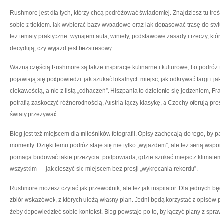
Rushmore jest dla tych, którzy chcą podróżować świadomiej. Znajdziesz tu treśc
sobie z tłokiem, jak wybierać bazy wypadowe oraz jak dopasować trasę do sty
też tematy praktyczne: wynajem auta, winiety, podstawowe zasady i rzeczy, któr
decydują, czy wyjazd jest bezstresowy.
Ważną częścią Rushmore są także inspiracje kulinarne i kulturowe, bo podróż to
pojawiają się podpowiedzi, jak szukać lokalnych miejsc, jak odkrywać targi i j
ciekawością, a nie z listą „odhaczeń”. Hiszpania to dzielenie się jedzeniem, 
potrafią zaskoczyć różnorodnością, Austria łączy klasykę, a Czechy oferują pr
światy przeżywać.
Blog jest też miejscem dla miłośników fotografii. Opisy zachęcają do tego, by p
momenty. Dzięki temu podróż staje się nie tylko „wyjazdem”, ale też serią wsp
pomaga budować takie przeżycia: podpowiada, gdzie szukać miejsc z klimatem
wszystkim — jak cieszyć się miejscem bez presji „wykręcania rekordu”.
Rushmore możesz czytać jak przewodnik, ale też jak inspirator. Dla jednych bę
zbiór wskazówek, z których ułożą własny plan. Jedni będą korzystać z opisów 
żeby dopowiedzieć sobie kontekst. Blog powstaje po to, by łączyć plany z spr