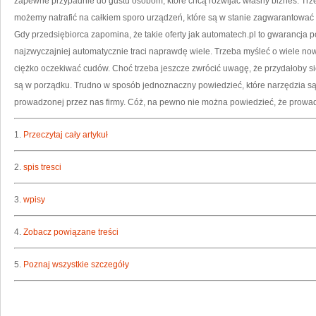
zapewne przypadnie do gustu osobom, które chcą rozwijać własny biznes. Trz
możemy natrafić na całkiem sporo urządzeń, które są w stanie zagwarantować s
Gdy przedsiębiorca zapomina, że takie oferty jak automatech.pl to gwarancja p
najzwyczajniej automatycznie traci naprawdę wiele. Trzeba myśleć o wiele nowoc
ciężko oczekiwać cudów. Choć trzeba jeszcze zwrócić uwagę, że przydałoby si
są w porządku. Trudno w sposób jednoznaczny powiedzieć, które narzędzia s
prowadzonej przez nas firmy. Cóż, na pewno nie można powiedzieć, że prowadz
1.
Przeczytaj cały artykuł
2.
spis tresci
3.
wpisy
4.
Zobacz powiązane treści
5.
Poznaj wszystkie szczegóły