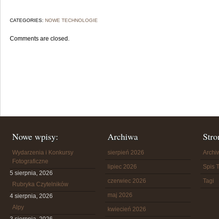
CATEGORIES:
NOWE TECHNOLOGIE
Comments are closed.
Nowe wpisy:
Archiwa
Stro
Wydarzenia i Konkursy
sierpień 2026
Arch
Fotograficzne
lipiec 2026
Spis T
5 sierpnia, 2026
czerwiec 2026
Tagi
Rubryka Czytelników
maj 2026
4 sierpnia, 2026
Alpy
kwiecień 2026