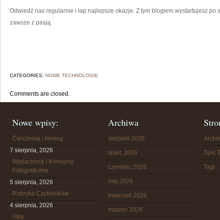
Odwiedź nas regularnie i łap najlepsze okazje. Z tym blogiem wystartujesz p
zawsze z pasją.
CATEGORIES:
NOWE TECHNOLOGIE
Comments are closed.
Nowe wpisy:
Archiwa
Stro
Ćwiczenia i trening
sierpień 2026
Arch
7 sierpnia, 2026
lipiec 2026
Spis T
Wydarzenia i Konkursy
czerwiec 2026
Tagi
Fotograficzne
maj 2026
5 sierpnia, 2026
Rubryka Czytelników
kwiecień 2026
4 sierpnia, 2026
marzec 2026
Alpy