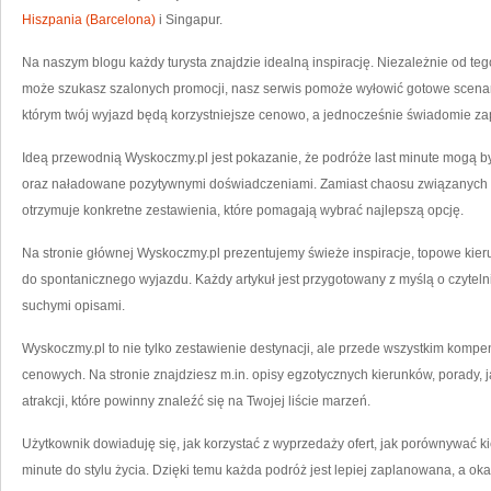
OS
CH
Hiszpania (Barcelona)
i Singapur.
W
OK
CE
Na naszym blogu każdy turysta znajdzie idealną inspirację. Niezależnie od te
I
W
może szukasz szalonych promocji, nasz serwis pomoże wyłowić gotowe scenariu
P
EG
P
którym twój wyjazd będą korzystniejsze cenowo, a jednocześnie świadomie z
JU
DZ
Ideą przewodnią Wyskoczmy.pl jest pokazanie, że podróże last minute mogą 
oraz naładowane pozytywnymi doświadczeniami. Zamiast chaosu związanych z
otrzymuje konkretne zestawienia, które pomagają wybrać najlepszą opcję.
Na stronie głównej Wyskoczmy.pl prezentujemy świeże inspiracje, topowe kier
do spontanicznego wyjazdu. Każdy artykuł jest przygotowany z myślą o czytelnik
suchymi opisami.
Wyskoczmy.pl to nie tylko zestawienie destynacji, ale przede wszystkim kompen
cenowych. Na stronie znajdziesz m.in. opisy egzotycznych kierunków, porady, jak
atrakcji, które powinny znaleźć się na Twojej liście marzeń.
Użytkownik dowiaduję się, jak korzystać z wyprzedaży ofert, jak porównywać k
minute do stylu życia. Dzięki temu każda podróż jest lepiej zaplanowana, a ok