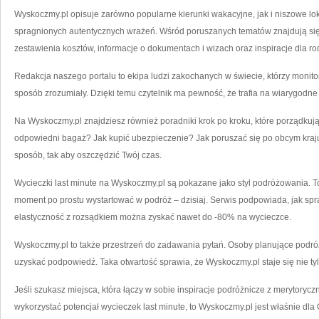
Wyskoczmy.pl opisuje zarówno popularne kierunki wakacyjne, jak i niszowe lok
spragnionych autentycznych wrażeń. Wśród poruszanych tematów znajdują się
zestawienia kosztów, informacje o dokumentach i wizach oraz inspiracje dla ro
Redakcja naszego portalu to ekipa ludzi zakochanych w świecie, którzy monitoru
sposób zrozumiały. Dzięki temu czytelnik ma pewność, że trafia na wiarygodne m
Na Wyskoczmy.pl znajdziesz również poradniki krok po kroku, które porządkują
odpowiedni bagaż? Jak kupić ubezpieczenie? Jak poruszać się po obcym kraju
sposób, tak aby oszczędzić Twój czas.
Wycieczki last minute na Wyskoczmy.pl są pokazane jako styl podróżowania. T
moment po prostu wystartować w podróż – dzisiaj. Serwis podpowiada, jak spr
elastyczność z rozsądkiem można zyskać nawet do -80% na wycieczce.
Wyskoczmy.pl to także przestrzeń do zadawania pytań. Osoby planujące podró
uzyskać podpowiedź. Taka otwartość sprawia, że Wyskoczmy.pl staje się nie tylk
Jeśli szukasz miejsca, która łączy w sobie inspiracje podróżnicze z merytoryc
wykorzystać potencjał wycieczek last minute, to Wyskoczmy.pl jest właśnie dla 