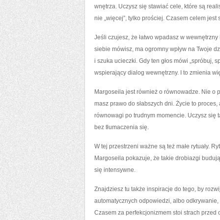
wnętrza. Uczysz się stawiać cele, które są rea
nie „więcej”, tylko prościej. Czasem celem jest
Jeśli czujesz, że łatwo wpadasz w wewnętrzny b
siebie mówisz, ma ogromny wpływ na Twoje dzia
i szuka ucieczki. Gdy ten głos mówi „spróbuj, s
wspierający dialog wewnętrzny. I to zmienia wię
Margoseila jest również o równowadze. Nie o pe
masz prawo do słabszych dni. Życie to proces, 
równowagi po trudnym momencie. Uczysz się ta
bez tłumaczenia się.
W tej przestrzeni ważne są też małe rytuały. Ryt
Margoseila pokazuje, że takie drobiazgi buduj
się intensywne.
Znajdziesz tu także inspiracje do tego, by ro
automatycznych odpowiedzi, albo odkrywanie, c
Czasem za perfekcjonizmem stoi strach przed 