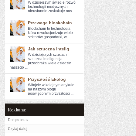
W dzisiejszym świecie rozwój
technologii medycznych
nieustannie zaskakuje nas ...
Przewaga blockchain
Blockchain to technologia,​
która rewolucjonizuje wiele‍
sektorów ‍gospodarki, w ...
Jak sztuczna intelig
W dzisiejszych czasach
sztuczna inteligencja
przeobraża wiele dziedzin
naszego ...
Przyszłość Ekolog
Witajcie w kolejnym artykule
na‍ naszym blogu
poświęconym przyszłości ...
Reklama:
Dołącz teraz
Czytaj dalej