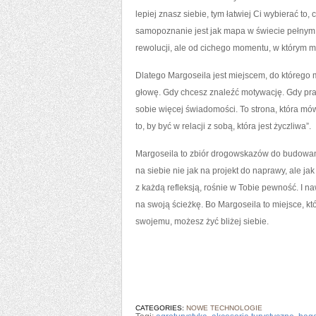
lepiej znasz siebie, tym łatwiej Ci wybierać to,
samopoznanie jest jak mapa w świecie pełnym 
rewolucji, ale od cichego momentu, w którym m
Dlatego Margoseila jest miejscem, do którego 
głowę. Gdy chcesz znaleźć motywację. Gdy prag
sobie więcej świadomości. To strona, która mó
to, by być w relacji z sobą, która jest życzliwa”.
Margoseila to zbiór drogowskazów do budowania
na siebie nie jak na projekt do naprawy, ale j
z każdą refleksją, rośnie w Tobie pewność. I 
na swoją ścieżkę. Bo Margoseila to miejsce, k
swojemu, możesz żyć bliżej siebie.
CATEGORIES:
NOWE TECHNOLOGIE