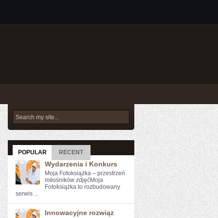
POPULAR
RECENT
Wydarzenia i Konkurs
Moja Fotoksiążka – przestrzeń
miłośników zdjęćMoja
Fotoksiążka to rozbudowany
serwis ...
Innowacyjne rozwiąz