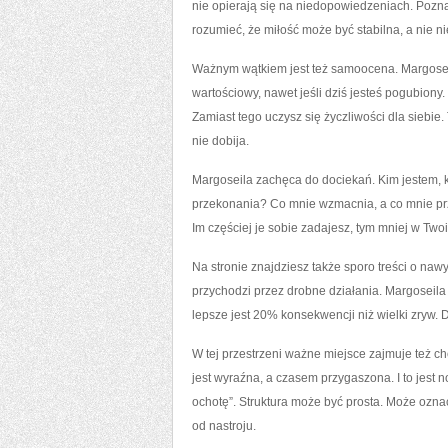
nie opierają się na niedopowiedzeniach. Poz
rozumieć, że miłość może być stabilna, a nie n
Ważnym wątkiem jest też samoocena. Margoseil
wartościowy, nawet jeśli dziś jesteś pogubion
Zamiast tego uczysz się życzliwości dla siebie. 
nie dobija.
Margoseila zachęca do dociekań. Kim jestem, 
przekonania? Co mnie wzmacnia, a co mnie przy
Im częściej je sobie zadajesz, tym mniej w Two
Na stronie znajdziesz także sporo treści o naw
przychodzi przez drobne działania. Margoseila
lepsze jest 20% konsekwencji niż wielki zryw.
W tej przestrzeni ważne miejsce zajmuje też c
jest wyraźna, a czasem przygaszona. I to jest 
ochotę”. Struktura może być prosta. Może ozna
od nastroju.