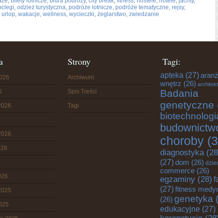
aże
,
bilety lotnicze
,
biura podróży
,
city break
,
fitness
,
hostele
,
hotele
,
jachty
,
oclegi
,
odzież turystyczna
,
podróże lotnicze
,
podróże tematyczne
,
rejsy
,
,
urlop
,
wakacje
,
wellness
,
wycieczki
,
żeglarstwo
,
zwiedzanie
a
Strony
Tagi:
apteka
(27)
aranż
2026
Archiwum
wnętrz
(26)
architek
Badania
6
Spis Treści
genetyczne
2026
Tagi
biotechnologi
budownictw
2026
choroby
(3
026
diagnostyka
(28
(27)
dom
(26)
dzie
commerce
(26)
026
egzaminy
(28)
f
(27)
fitness medy
2025
genetyka
(
(26)
2025
edukacyjne
(27)