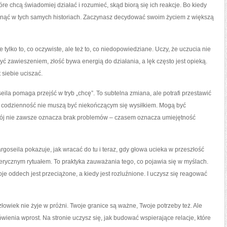
re chcą świadomiej działać i rozumieć, skąd biorą się ich reakcje. Bo kiedy
knąć w tych samych historiach. Zaczynasz decydować swoim życiem z większą
e tylko to, co oczywiste, ale też to, co niedopowiedziane. Uczy, że uczucia nie
ć zawieszeniem, złość bywa energią do działania, a lęk często jest opieką.
 siebie uciszać.
eila pomaga przejść w tryb „chcę”. To subtelna zmiana, ale potrafi przestawić
e codzienność nie muszą być niekończącym się wysiłkiem. Mogą być
kój nie zawsze oznacza brak problemów – czasem oznacza umiejętność
goseila pokazuje, jak wracać do tu i teraz, gdy głowa ucieka w przeszłość
erycznym rytuałem. To praktyka zauważania tego, co pojawia się w myślach.
e oddech jest przeciążone, a kiedy jest rozluźnione. I uczysz się reagować
złowiek nie żyje w próżni. Twoje granice są ważne, Twoje potrzeby też. Ale
ienia wprost. Na stronie uczysz się, jak budować wspierające relacje, które