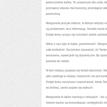
jednocześnie trafna. To uniwersum dla osób, któ
poznajesz własne mechanizmy, przestajesz ut
pewnością.
Margoseila jest jak odbicie, w którym widzisz ni
są problemem, lecz informacją. Smutek może by
Dzięki temu uczysz się rozumieć siebie zamiast
Wielu z nas żyje w trybie „powinienem”. Margos
całe podejście. Zaczynasz zauważać, że Twoj
sensowne, nawet jeśli są dynamiczne. Bo spo
powrotu do siebie.
W tym miejscu pojawia się temat obecności. Mar
albo wybiega w obawy. Uważność nie jest ezot
Dzięki temu zaczynasz rozpoznawać, kiedy Twoj
wcześniej, zanim pojawi się wybuch.
Margoseila to także narracja o relacjach – bo c
równie ważne są komunikacja i umiejętność mów