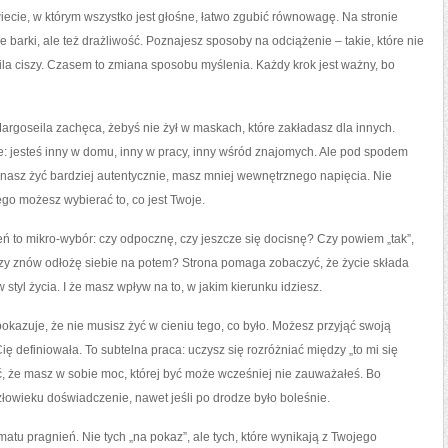
iecie, w którym wszystko jest głośne, łatwo zgubić równowagę. Na stronie
 barki, ale też drażliwość. Poznajesz sposoby na odciążenie – takie, które nie
 ciszy. Czasem to zmiana sposobu myślenia. Każdy krok jest ważny, bo
argoseila zachęca, żebyś nie żył w maskach, które zakładasz dla innych.
e: jesteś inny w domu, inny w pracy, inny wśród znajomych. Ale pod spodem
zynasz żyć bardziej autentycznie, masz mniej wewnętrznego napięcia. Nie
go możesz wybierać to, co jest Twoje.
ń to mikro-wybór: czy odpocznę, czy jeszcze się docisnę? Czy powiem „tak”,
 czy znów odłożę siebie na potem? Strona pomaga zobaczyć, że życie składa
 styl życia. I że masz wpływ na to, w jakim kierunku idziesz.
okazuje, że nie musisz żyć w cieniu tego, co było. Możesz przyjąć swoją
ię definiowała. To subtelna praca: uczysz się rozróżniać między „to mi się
eć, że masz w sobie moc, której być może wcześniej nie zauważałeś. Bo
złowieku doświadczenie, nawet jeśli po drodze było boleśnie.
matu pragnień. Nie tych „na pokaz”, ale tych, które wynikają z Twojego