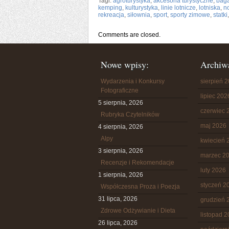
Tagi:
agroturystyka
,
akcesoria turystyczne
,
bag
kemping
,
kulturystyka
,
linie lotnicze
,
lotniska
,
n
rekreacja
,
siłownia
,
sport
,
sporty zimowe
,
statki
Comments are closed.
Nowe wpisy:
Archiw
Wydarzenia i Konkursy
sierpień 
Fotograficzne
lipiec 202
5 sierpnia, 2026
czerwiec 
Rubryka Czytelników
maj 2026
4 sierpnia, 2026
Alpy
kwiecień 
3 sierpnia, 2026
marzec 2
Recenzje i Rekomendacje
luty 2026
1 sierpnia, 2026
styczeń 2
Współczesna Proza i Poezja
31 lipca, 2026
grudzień 
Zdrowe Odżywianie i Dieta
listopad 
26 lipca, 2026