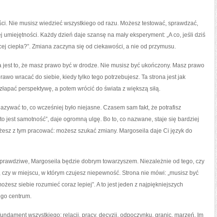
ci. Nie musisz wiedzieć wszystkiego od razu. Możesz testować, sprawdzać,
 umiejętności. Każdy dzień daje szansę na mały eksperyment: „A co, jeśli dziś
cej ciepła?”. Zmiana zaczyna się od ciekawości, a nie od przymusu.
 jest to, że masz prawo być w drodze. Nie musisz być ukończony. Masz prawo
awo wracać do siebie, kiedy tylko tego potrzebujesz. Ta strona jest jak
złapać perspektywę, a potem wrócić do świata z większą siłą.
azywać to, co wcześniej było niejasne. Czasem sam fakt, że potrafisz
, „to jest samotność”, daje ogromną ulgę. Bo to, co nazwane, staje się bardziej
ożesz z tym pracować: możesz szukać zmiany. Margoseila daje Ci język do
ej prawdziwe, Margoseila będzie dobrym towarzyszem. Niezależnie od tego, czy
, czy w miejscu, w którym czujesz niepewność. Strona nie mówi: „musisz być
żesz siebie rozumieć coraz lepiej”. A to jest jeden z najpiękniejszych
ego centrum.
fundament wszystkiego: relacji, pracy, decyzji, odpoczynku, granic, marzeń. Im