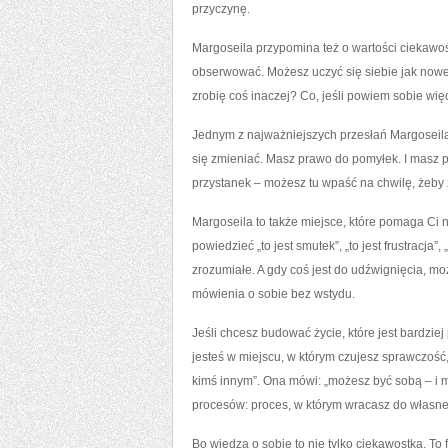
przyczynę.
Margoseila przypomina też o wartości ciekawoś
obserwować. Możesz uczyć się siebie jak nowej
zrobię coś inaczej? Co, jeśli powiem sobie wię
Jednym z najważniejszych przesłań Margoseila
się zmieniać. Masz prawo do pomyłek. I masz pr
przystanek – możesz tu wpaść na chwilę, żeby 
Margoseila to także miejsce, które pomaga Ci n
powiedzieć „to jest smutek”, „to jest frustracja”
zrozumiałe. A gdy coś jest do udźwignięcia, m
mówienia o sobie bez wstydu.
Jeśli chcesz budować życie, które jest bardzi
jesteś w miejscu, w którym czujesz sprawczość
kimś innym”. Ona mówi: „możesz być sobą – i mo
procesów: proces, w którym wracasz do własn
Bo wiedza o sobie to nie tylko ciekawostka. To 