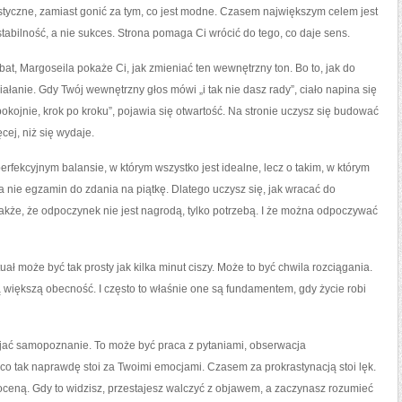
listyczne, zamiast gonić za tym, co jest modne. Czasem największym celem jest
 stabilność, a nie sukces. Strona pomaga Ci wrócić do tego, co daje sens.
at, Margoseila pokaże Ci, jak zmieniać ten wewnętrzny ton. Bo to, jak do
łanie. Gdy Twój wewnętrzny głos mówi „i tak nie dasz rady”, ciało napina się
pokojnie, krok po kroku”, pojawia się otwartość. Na stronie uczysz się budować
cej, niż się wydaje.
rfekcyjnym balansie, w którym wszystko jest idealne, lecz o takim, w którym
a nie egzamin do zdania na piątkę. Dlatego uczysz się, jak wracać do
kże, że odpoczynek nie jest nagrodą, tylko potrzebą. I że można odpoczywać
uał może być tak prosty jak kilka minut ciszy. Może to być chwila rozciągania.
ą większą obecność. I często to właśnie one są fundamentem, gdy życie robi
zwijać samopoznanie. To może być praca z pytaniami, obserwacja
o tak naprawdę stoi za Twoimi emocjami. Czasem za prokrastynacją stoi lęk.
oceną. Gdy to widzisz, przestajesz walczyć z objawem, a zaczynasz rozumieć