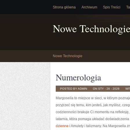
Strona główna
Archiwum
Spis Treści
Ta
Nowe Technologi
Nowe Technologie
Numerologia
POSTED BY ADMIN
ON STY - 26 - 2026
WI
Margoseila to miejsce w sieci, w którym poznaj
przyjrzeć się temu, kim jesteś, jak myślisz, cz
codzienności brakuje Ci momentu na refleksję, M
latarnia, która pomaga układać doświadczenia
dzienne
i Amulety i talizmany. Na Margoseila z