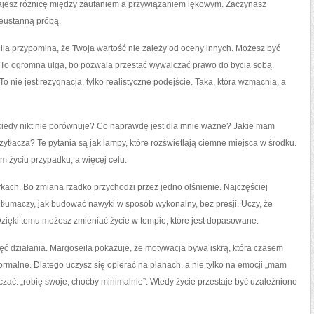
najesz różnicę między zaufaniem a przywiązaniem lękowym. Zaczynasz
ieustanną próbą.
a przypomina, że Twoja wartość nie zależy od oceny innych. Możesz być
y. To ogromna ulga, bo pozwala przestać wywalczać prawo do bycia sobą.
To nie jest rezygnacja, tylko realistyczne podejście. Taka, która wzmacnia, a
kiedy nikt nie porównuje? Co naprawdę jest dla mnie ważne? Jakie mam
tłacza? Te pytania są jak lampy, które rozświetlają ciemne miejsca w środku.
im życiu przypadku, a więcej celu.
ykach. Bo zmiana rzadko przychodzi przez jedno olśnienie. Najczęściej
 tłumaczy, jak budować nawyki w sposób wykonalny, bez presji. Uczy, że
 Dzięki temu możesz zmieniać życie w tempie, które jest dopasowane.
hęć działania. Margoseila pokazuje, że motywacja bywa iskrą, która czasem
normalne. Dlatego uczysz się opierać na planach, a nie tylko na emocji „mam
czać: „robię swoje, choćby minimalnie”. Wtedy życie przestaje być uzależnione