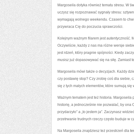
Margoseila dotyka również tematu stresu. W św
uczysz się rozpoznawać sygnały stresu: sztywne
wymagają wolnego weekendu. Czasem to chwila
przywraca Cię do poczucia sprawczości.
Kolejnym ważnym filarem jest autentyczność. M
Oczywiście, każdy z nas ma różne wersje siebi
jest rdzeń, który pragnie spójności. Kiedy zac
musisz już dopasowywać się na siłę. Zamiast te
Margoseila mówi także o decyzjach. Każdy dzie
czy postawię stop? Czy zrobię coś dla siebie,
się z tych małych elementów, które sumują się w
Ważnym tematem jest też historia. Margoseila p
historię, a jednocześnie nie pozwalać, by ona C
przydarzyło” a „to jestem ja”. Zaczynasz widzi
przetrwanie trudnych rzeczy często buduje w c
Na Margoseila znajdziesz też przestrzeń dla te