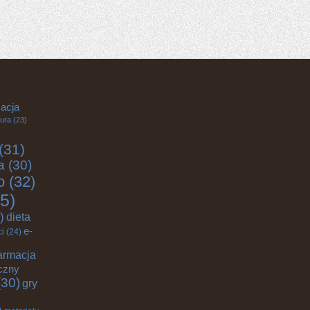
acja
tura
(23)
(31)
a
(30)
o
(32)
5)
)
dieta
e-
ci
(24)
armacja
czny
30)
gry