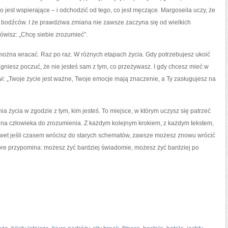
 co jest wspierające – i odchodzić od tego, co jest męczące. Margoseila uczy, że
bodźców. I że prawdziwa zmiana nie zawsze zaczyna się od wielkich
ówisz: „Chcę siebie zrozumieć”.
można wracać. Raz po raz. W różnych etapach życia. Gdy potrzebujesz ukoić
niesz poczuć, że nie jesteś sam z tym, co przeżywasz. I gdy chcesz mieć w
wi: „Twoje życie jest ważne, Twoje emocje mają znaczenie, a Ty zasługujesz na
 życia w zgodzie z tym, kim jesteś. To miejsce, w którym uczysz się patrzeć
ak na człowieka do zrozumienia. Z każdym kolejnym krokiem, z każdym tekstem,
nawet jeśli czasem wrócisz do starych schematów, zawsze możesz znowu wrócić
tóre przypomina: możesz żyć bardziej świadomie, możesz żyć bardziej po