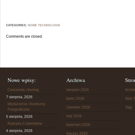
CATEGORIES:
NOWE TECHNOLOGIE
Comments are closed.
Nowe wpisy:
Archiwa
Stro
Ćwiczenia i trening
sierpień 2026
Arch
7 sierpnia, 2026
lipiec 2026
Spis T
Wydarzenia i Konkursy
czerwiec 2026
Tagi
Fotograficzne
maj 2026
5 sierpnia, 2026
Rubryka Czytelników
kwiecień 2026
4 sierpnia, 2026
marzec 2026