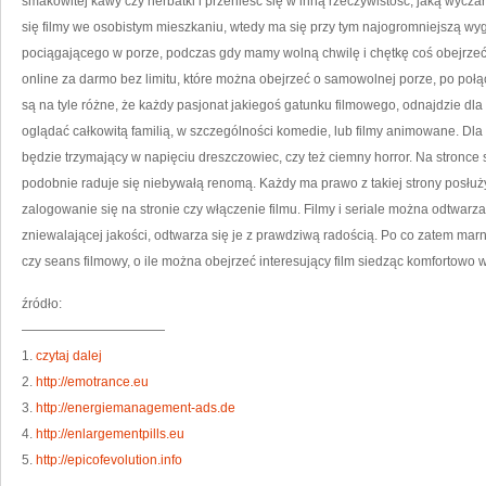
smakowitej kawy czy herbatki i przenieść się w inną rzeczywistość, jaką wyczar
się filmy we osobistym mieszkaniu, wtedy ma się przy tym najogromniejszą wygod
pociągającego w porze, podczas gdy mamy wolną chwilę i chętkę coś obejrzeć.
online za darmo bez limitu, które można obejrzeć o samowolnej porze, po połącz
są na tyle różne, że każdy pasjonat jakiegoś gatunku filmowego, odnajdzie dla
oglądać całkowitą familią, w szczególności komedie, lub filmy animowane. Dl
będzie trzymający w napięciu dreszczowiec, czy też ciemny horror. Na stronce 
podobnie raduje się niebywałą renomą. Każdy ma prawo z takiej strony posłuży
zalogowanie się na stronie czy włączenie filmu. Filmy i seriale można odtwarzać 
zniewalającej jakości, odtwarza się je z prawdziwą radością. Po co zatem ma
czy seans filmowy, o ile można obejrzeć interesujący film siedząc komfortowo
źródło:
———————————
1.
czytaj dalej
2.
http://emotrance.eu
3.
http://energiemanagement-ads.de
4.
http://enlargementpills.eu
5.
http://epicofevolution.info