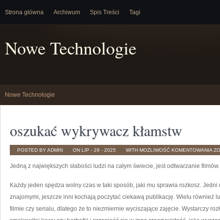
Strona główna
Archiwum
Spis Treści
Tagi
Nowe Technologie
Nowe Technologie
oszukać wykrywacz kłamstw
OS
POSTED BY ADMIN
ON LIP - 29 - 2025
WITH
MOŻLIWOŚĆ KOMENTOWANIA
Z
W
K
Jedną z największych słabości ludzi na całym świecie, jest odtwarzanie filmów
Każdy jeden spędza wolny czas w taki sposób, jaki mu sprawia rozkosz. Jedni up
znajomymi, jeszcze inni kochają poczytać ciekawą publikację. Wielu również lu
filmie czy serialu, dlatego że to niezmiernie wyciszające zajęcie. Wystarczy roz