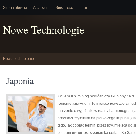
Strona główna
Archiwum
Spis Treści
Tagi
Nowe Technologie
Nowe Technologie
Japonia
KoSamui.pl to blog podróżniczy skupiony na taj
regionie azjatyckim. To miejsce powstało z myś
marzenie o wyjeździe w realny harmonogram, 
prowadzi czytelnika od pierwszego impulsu „ch
tego, jak dobrać termin, przez loty, miejsca do 
centrum uwagi jest wyspiarska perła – Ko Samui