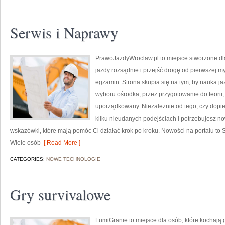
Serwis i Naprawy
PrawoJazdyWroclaw.pl to miejsce stworzone dl
jazdy rozsądnie i przejść drogę od pierwszej m
egzamin. Strona skupia się na tym, by nauka ja
wyboru ośrodka, przez przygotowanie do teorii,
uporządkowany. Niezależnie od tego, czy dopie
kilku nieudanych podejściach i potrzebujesz no
wskazówki, które mają pomóc Ci działać krok po kroku. Nowości na portalu t
Wiele osób
[ Read More ]
CATEGORIES:
NOWE TECHNOLOGIE
Gry survivalowe
LumiGranie to miejsce dla osób, które kochają g