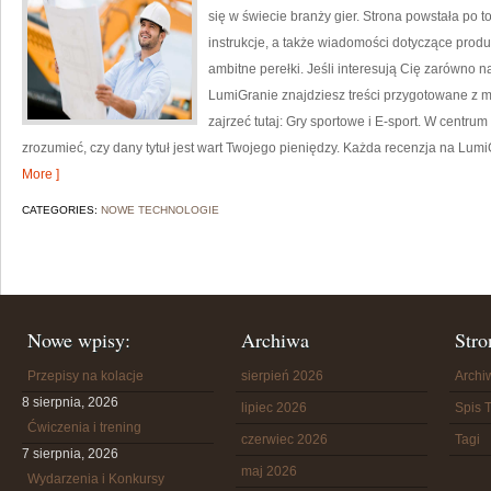
się w świecie branży gier. Strona powstała po t
instrukcje, a także wiadomości dotyczące produ
ambitne perełki. Jeśli interesują Cię zarówno na
LumiGranie znajdziesz treści przygotowane z my
zajrzeć tutaj: Gry sportowe i E-sport. W centrum
zrozumieć, czy dany tytuł jest wart Twojego pieniędzy. Każda recenzja na LumiG
More ]
CATEGORIES:
NOWE TECHNOLOGIE
Nowe wpisy:
Archiwa
Stro
Przepisy na kolacje
sierpień 2026
Arch
8 sierpnia, 2026
lipiec 2026
Spis T
Ćwiczenia i trening
czerwiec 2026
Tagi
7 sierpnia, 2026
maj 2026
Wydarzenia i Konkursy