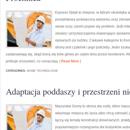
Express Optyk to miejsce, w którym okulistyka s
poradnikowy poświęcony widzeniu oraz zdrowiu 
swoje oczy, zanim pojawi się problem. Jeśli int
okulary i przyzwyczajenia wspierające sprawne
opisanych po ludzku. Ciekawe kategorie to Kont
strony jest czytelnik i jego potrzeby. Jedni szu
zastanawiają się, skąd biorą się bóle głowy po całym dniu przed monitorem. Kt
próbuje zrozumieć, co oznaczają
[ Read More ]
CATEGORIES:
NOWE TECHNOLOGIE
Adaptacja poddaszy i przestrzeni 
Mazurskie Domy to strona dla osób, które mar
własnego miejsca do życia albo chcą odnowić ju
łączą się tematy konstrukcji drewnianych, prak
popularniejsze rozwiązania dla budynków auton