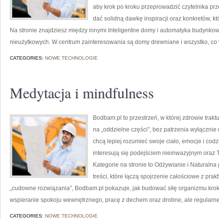
aby krok po kroku przeprowadzić czytelnika prz
dać solidną dawkę inspiracji oraz konkretów, 
Na stronie znajdziesz między innymi Inteligentne domy i automatyka budynkowa
nieużytkowych. W centrum zainteresowania są domy drewniane i wszystko, co w
CATEGORIES:
NOWE TECHNOLOGIE
Medytacja i mindfulness
Bodbam.pl to przestrzeń, w której zdrowie trakt
na „oddzielne części”, bez patrzenia wyłącznie 
chcą lepiej rozumieć swoje ciało, emocje i codz
interesują się podejściem nieinwazyjnym oraz
Kategorie na stronie to Odżywianie i Naturalna p
treści, które łączą spojrzenie całościowe z pr
„cudowne rozwiązania”, Bodbam.pl pokazuje, jak budować siłę organizmu krok 
wspieranie spokoju wewnętrznego, pracę z dechem oraz drobne, ale regularn
CATEGORIES:
NOWE TECHNOLOGIE